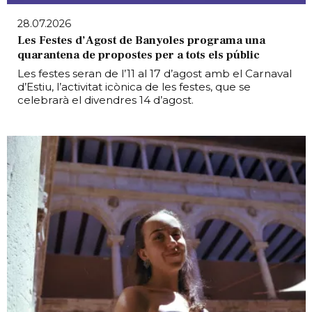
28.07.2026
Les Festes d’Agost de Banyoles programa una
quarantena de propostes per a tots els públic
Les festes seran de l’11 al 17 d’agost amb el Carnaval
d’Estiu, l’activitat icònica de les festes, que se
celebrarà el divendres 14 d’agost.