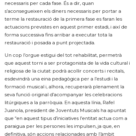
necessaris per cada fase. És a dir, quan
s’aconsegueixen els diners necessaris per portar a
terme la restauració de la primera fase es faran les
actuacions previstes en aquest primer estadi, i així de
forma successiva fins arribar a executar tota la
restauració i posada a punt projectada.
Un cop l’orgue estigui del tot rehabilitat, permetrà
que aquest torni a ser protagonista de la vida cultural i
religiosa de la ciutat: podrà acollir concerts i recitals,
esdevindrà una eina pedagògica per a l’estudi i la
formació musical i, alhora, recuperarà plenament la
seva funció original d’acompanyar les celebracions
litúrgiques a la parròquia. En aquesta línia, Rafel
Juanola, president de Joventuts Musicals ha apuntat
que “en aquest tipus d’iniciatives l’entitat actua com a
paraigua per les persones les impulsen, ja que, en
definitiva, són accions relacionades amb l’àmbit