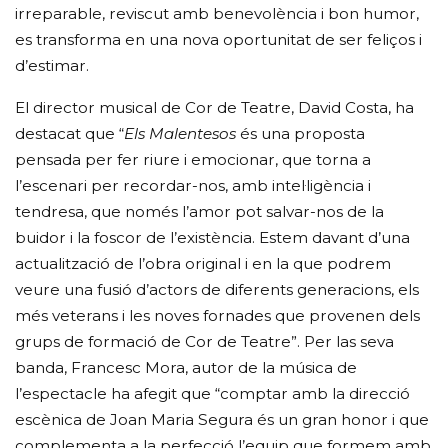
irreparable, reviscut amb benevolència i bon humor,
es transforma en una nova oportunitat de ser feliços i
d’estimar.
El director musical de Cor de Teatre, David Costa, ha
destacat que “
Els Malentesos
és una proposta
pensada per fer riure i emocionar, que torna a
l’escenari per recordar-nos, amb intel·ligència i
tendresa, que només l’amor pot salvar-nos de la
buidor i la foscor de l’existència. Estem davant d’una
actualització de l’obra original i en la que podrem
veure una fusió d’actors de diferents generacions, els
més veterans i les noves fornades que provenen dels
grups de formació de Cor de Teatre”. Per las seva
banda, Francesc Mora, autor de la música de
l’espectacle ha afegit que “comptar amb la direcció
escènica de Joan Maria Segura és un gran honor i que
complementa a la perfecció l’equip que formem amb