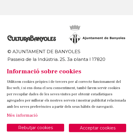
© AJUNTAMENT DE BANYOLES
Passeig de la Indústria, 25, 3a planta | 17820
Banyoles
Informació sobre cookies
972 58 18 48 | 972 57 00 50
Utilitzem cookies pròpies i de tercers per al correcte funcionament del
Sitemap
Avís Legal
Ús de Cookies
Contacteu
lloc web, i si ens dona el seu consentiment, també farem servir cookies
per recopilar dades de les seves visites per obtenir estadístiques
Link a instagram
Link a twitter
Link a facebook
agregades per millorar els nostres serveis i mostrar publicitat relacionada
amb les seves preferències a partir dels seus hàbits de navegació.
Més informació
Rebutjar cookies
Acceptar cookies