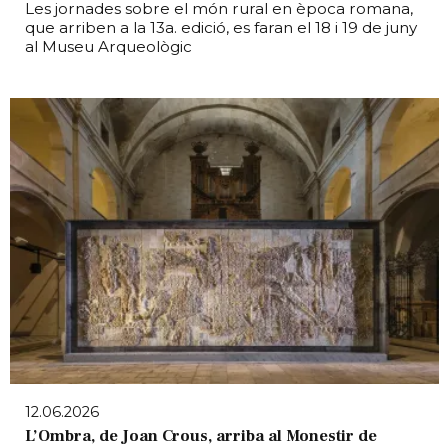
Les jornades sobre el món rural en època romana,
que arriben a la 13a. edició, es faran el 18 i 19 de juny
al Museu Arqueològic
12.06.2026
L’Ombra, de Joan Crous, arriba al Monestir de