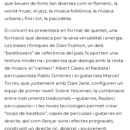
que beuen de fonts tan diverses com el flamenc, la
world music, el jazz, la música folklòrica, la música
urbana i, fins i tot, la psicodèlia.
El concert es presentarà en format de quintet, una
formació que destaca per la seva versatilitat i energia.
Les bases rítmiques de Dani Pulmon, un dels
“beatboxers” de referència del país, hi aporten una
textura moderna i poderosa que dialoga amb la resta
de músics: el “cantaor” Albert Cases, el flautista i
percussionista Pablo Giménez i el guitarrista Marcel
Torres, que, juntament amb Dani Jané, configuren un
equip de primer nivell. Sobre l’escenari, la combinació
entre instruments tradicionals —guitarres, flautes i
percussions— i les noves tecnologies permet crear
“loops de beatbox”, capes de percussió i guitarres en
directe, així com llançar sons i efectes pregravats,
construint un directe ric, dinàmic i sorprenent.