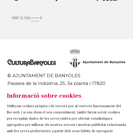
© AJUNTAMENT DE BANYOLES
Passeig de la Indústria, 25, 3a planta | 17820
Banyoles
Informació sobre cookies
972 58 18 48 | 972 57 00 50
Utilitzem cookies pròpies i de tercers per al correcte funcionament del
Sitemap
Avís Legal
Ús de Cookies
Contacteu
lloc web, i si ens dona el seu consentiment, també farem servir cookies
per recopilar dades de les seves visites per obtenir estadístiques
Link a instagram
Link a twitter
Link a facebook
agregades per millorar els nostres serveis i mostrar publicitat relacionada
amb les seves preferències a partir dels seus hàbits de navegació.