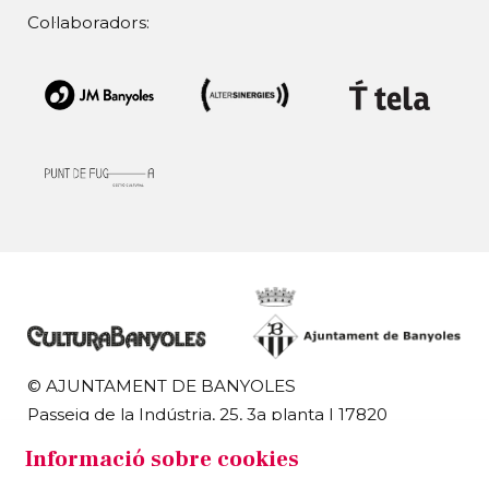
Col·laboradors:
© AJUNTAMENT DE BANYOLES
Passeig de la Indústria, 25, 3a planta | 17820
Banyoles
Informació sobre cookies
972 58 18 48 | 972 57 00 50