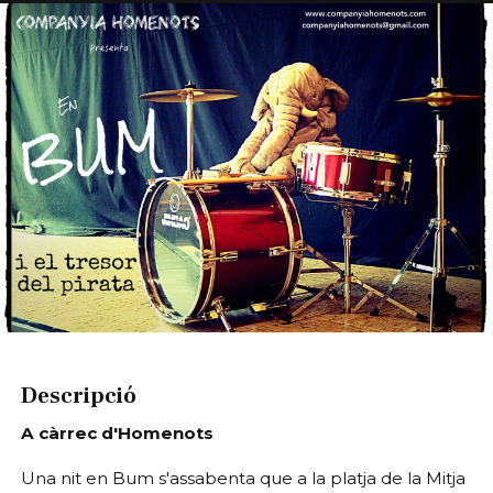
Diapositiva 1 de 1
Descripció
A càrrec d'Homenots
Una nit en Bum s'assabenta que a la platja de la Mitja