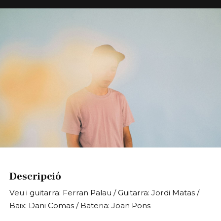
Diapositiva 1 de 1
Descripció
Veu i guitarra: Ferran Palau / Guitarra: Jordi Matas /
Baix: Dani Comas / Bateria: Joan Pons