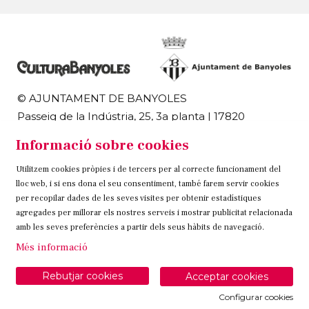
© AJUNTAMENT DE BANYOLES
Passeig de la Indústria, 25, 3a planta | 17820
Banyoles
Informació sobre cookies
972 58 18 48 | 972 57 00 50
Utilitzem cookies pròpies i de tercers per al correcte funcionament del
Sitemap
Avís Legal
Ús de Cookies
Contacteu
lloc web, i si ens dona el seu consentiment, també farem servir cookies
per recopilar dades de les seves visites per obtenir estadístiques
Link a instagram
Link a twitter
Link a facebook
agregades per millorar els nostres serveis i mostrar publicitat relacionada
amb les seves preferències a partir dels seus hàbits de navegació.
Més informació
Rebutjar cookies
Acceptar cookies
Configurar cookies