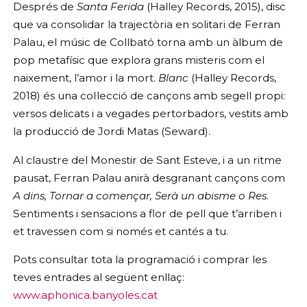
Després de
Santa Ferida
(Halley Records, 2015), disc
que va consolidar la trajectòria en solitari de Ferran
Palau, el músic de Collbató torna amb un àlbum de
pop metafísic que explora grans misteris com el
naixement, l’amor i la mort.
Blanc
(Halley Records,
2018) és una col·lecció de cançons amb segell propi:
versos delicats i a vegades pertorbadors, vestits amb
la producció de Jordi Matas (Seward).
Al claustre del Monestir de Sant Esteve, i a un ritme
pausat, Ferran Palau anirà desgranant cançons com
A dins, Tornar a començar, Serà un abisme o Res
.
Sentiments i sensacions a flor de pell que t’arriben i
et travessen com si només et cantés a tu.
Pots consultar tota la programació i comprar les
teves entrades al següent enllaç:
www.aphonica.banyoles.cat