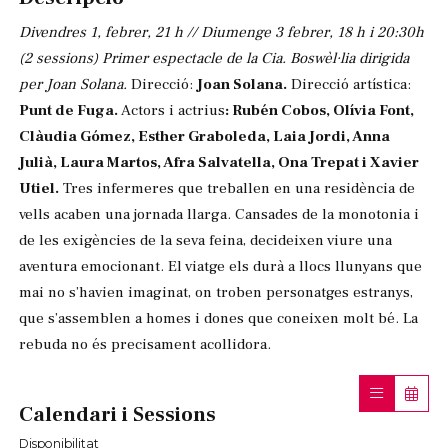
Divendres 1, febrer, 21 h // Diumenge 3 febrer, 18 h i 20:30h
(2 sessions)
Primer espectacle de la Cia. Boswèl·lia dirigida
per Joan Solana.
Direcció:
Joan Solana.
Direcció artística:
Punt de Fuga.
Actors i actrius
: Rubén Cobos, Olívia Font,
Clàudia Gómez, Esther Graboleda, Laia Jordi, Anna
Julià, Laura Martos, Afra Salvatella, Ona Trepat i Xavier
Utiel.
Tres infermeres que treballen en una residència de
vells acaben una jornada llarga. Cansades de la monotonia i
de les exigències de la seva feina, decideixen viure una
aventura emocionant. El viatge els durà a llocs llunyans que
mai no s’havien imaginat, on troben personatges estranys,
que s’assemblen a homes i dones que coneixen molt bé. La
rebuda no és precisament acollidora.
Calendari i Sessions
Disponibilitat