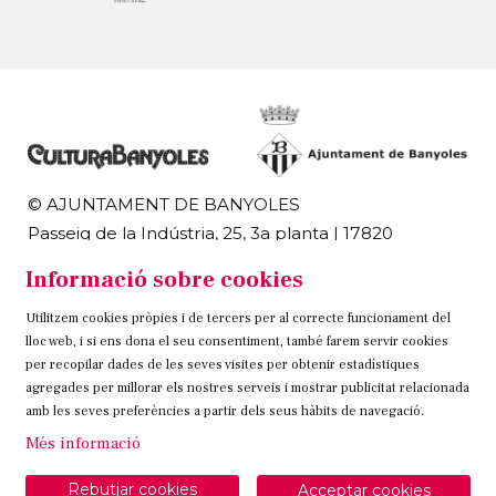
© AJUNTAMENT DE BANYOLES
Passeig de la Indústria, 25, 3a planta | 17820
Banyoles
Informació sobre cookies
972 58 18 48 | 972 57 00 50
Utilitzem cookies pròpies i de tercers per al correcte funcionament del
Sitemap
Avís Legal
Ús de Cookies
Contacteu
lloc web, i si ens dona el seu consentiment, també farem servir cookies
per recopilar dades de les seves visites per obtenir estadístiques
Link a instagram
Link a twitter
Link a facebook
agregades per millorar els nostres serveis i mostrar publicitat relacionada
amb les seves preferències a partir dels seus hàbits de navegació.
Més informació
Rebutjar cookies
Acceptar cookies