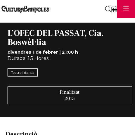
Cerca
L’OFEC DEL PASSAT, Cia.
Boswèl·lia
divendres 1 de febrer
|
21:00 h
Durada:
1,5 Hores
Teatre i dansa
Finalitzat
2013
Descripció