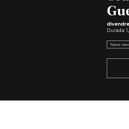
Gue
divendre
Durada:
1
Teatre i da