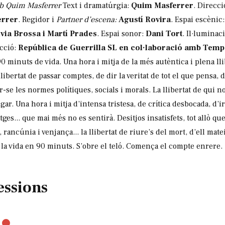
mb Quim Masferrer
Text i dramatúrgia:
Quim Masferrer
. Direcci
errer
. Regidor i
Partner d’escena:
Agustí Rovira
. Espai escènic
lvia Brossa i Martí Prades
. Espai sonor:
Dani Tort
. Il·luminac
cció:
República de Guerrilla SL en col·laboració amb Temp
 minuts de vida. Una hora i mitja de la més autèntica i plena ll
ibertat de passar comptes, de dir la veritat de tot el que pensa, 
ar-se les normes polítiques, socials i morals. La llibertat de qui 
gar. Una hora i mitja d’intensa tristesa, de crítica desbocada, d’i
tges... que mai més no es sentirà. Desitjos insatisfets, tot allò q
rancúnia i venjança... la llibertat de riure’s del mort, d’ell mateix
 la vida en 90 minuts. S’obre el teló. Comença el compte enrere.
essions