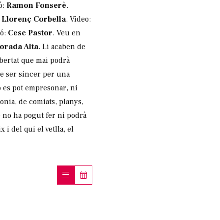
ó:
Ramon Fonserè
.
:
Llorenç Corbella
. Video:
ió:
Cesc Pastor
. Veu en
orada Alta
. Li acaben de
ibertat que mai podrà
de ser sincer per una
no es pot empresonar, ni
ronia, de comiats, planys,
ue no ha pogut fer ni podrà
 i del qui el vetlla, el