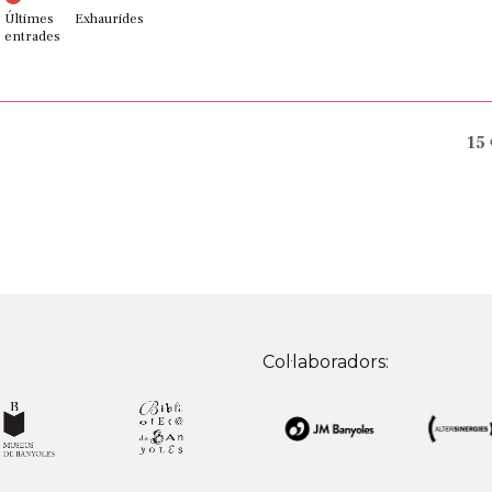
Últimes
Exhaurides
entrades
15
Col·laboradors: