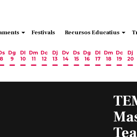
aments
Festivals
Recursos Educatius
T
Ds
Dg
Dl
Dm
Dc
Dj
Dv
Ds
Dg
Dl
Dm
Dc
Dj
8
9
10
11
12
13
14
15
16
17
18
19
20
ost
 d'agost
6 d'agost
endres 7 d'agost
Dissabte 8 d'agost
Diumenge 9 d'agost
Dilluns 10 d'agost
Dimarts 11 d'agost
Dimecres 12 d'agost
Dijous 13 d'agost
Divendres 14 d'agost
Dissabte 15 d'agost
Diumenge 16 d'ag
Dilluns 17 d'ag
Dimarts 18
Dimecr
Di
TE
Mas
Tea