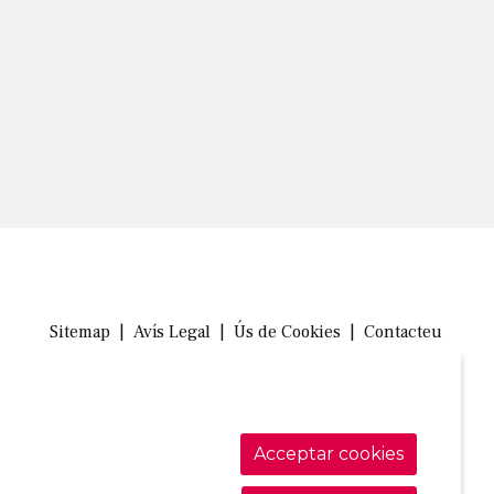
Sitemap
|
Avís Legal
|
Ús de Cookies
|
Contacteu
Link a in
Link a 
Link
Acceptar cookies