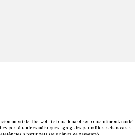
uncionament del lloc web, i si ens dona el seu consentiment, també
les
sites per obtenir estadístiques agregades per millorar els nostres
referències a partir dels seus hàbits de navegació.