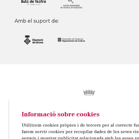
Amb el suport de:
Informació sobre cookies
© AJUNTAMENT DE BANYOLES
Utilitzem cookies pròpies i de tercers per al correcte f
Passeig de la Indústria, 25, 3a planta | 17820 Banyo
farem servir cookies per recopilar dades de les seves vi
972 58 18 48 | 972 57 00 50
serveis i mostrar publicitat relacionada amb les seves p