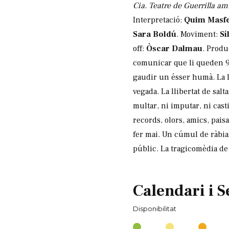
Cia. Teatre de Guerrilla a
Interpretació:
Quim Masf
Sara Boldú
. Moviment:
Sí
off:
Òscar Dalmau
. Produ
comunicar que li queden 90
gaudir un ésser humà. La ll
vegada. La llibertat de salt
multar, ni imputar, ni casti
records, olors, amics, paisa
fer mai. Un cúmul de ràbia, 
públic. La tragicomèdia de
Calendari i S
Disponibilitat