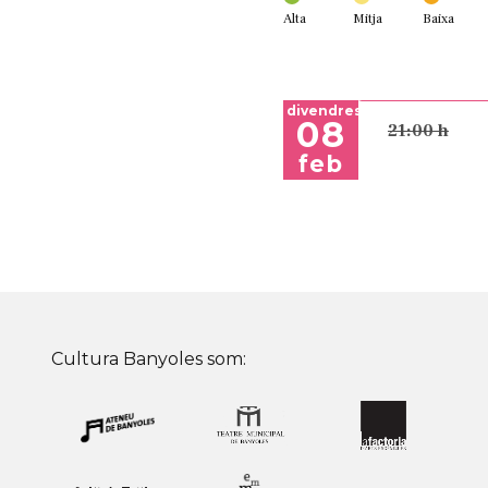
Alta
Mitja
Baixa
divendres
08
21:00 h
feb
Cultura Banyoles som: