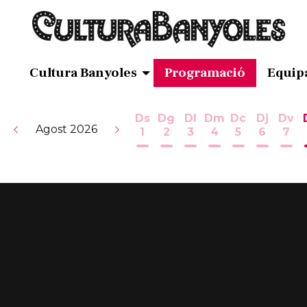
Cultura Banyoles
Programació
Equip
Ds
Dg
Dl
Dm
Dc
Dj
Dv
Agost 2026
1
2
3
4
5
6
7
Dissabte 1 d'agost
Diumenge 2 d'agost
Dilluns 3 d'agost
Dimarts 4 d'ag
Dimecres 5
Dijous 
Div