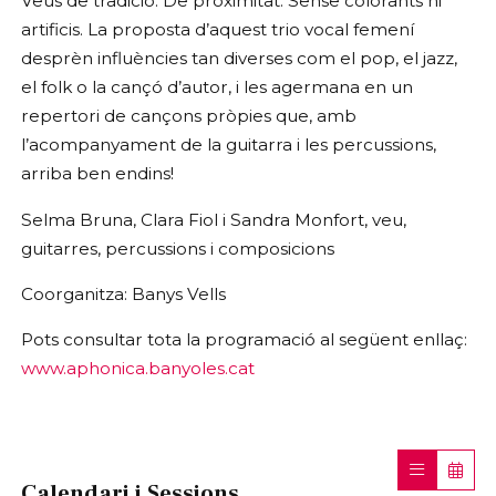
Veus de tradició. De proximitat. Sense colorants ni
artificis. La proposta d’aquest trio vocal femení
desprèn influències tan diverses com el pop, el jazz,
el folk o la cançó d’autor, i les agermana en un
repertori de cançons pròpies que, amb
l’acompanyament de la guitarra i les percussions,
arriba ben endins!
Selma Bruna, Clara Fiol i Sandra Monfort, veu,
guitarres, percussions i composicions
Coorganitza: Banys Vells
Pots consultar tota la programació al següent enllaç:
www.aphonica.banyoles.cat
Calendari i Sessions