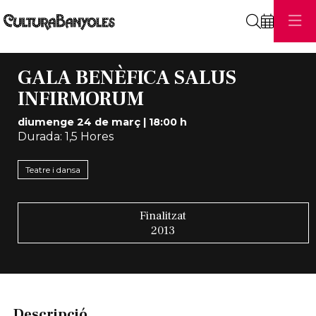
Cerca
GALA BENÈFICA SALUS
INFIRMORUM
diumenge 24 de març
|
18:00 h
Durada:
1,5 Hores
Teatre i dansa
Finalitzat
2013
Descripció