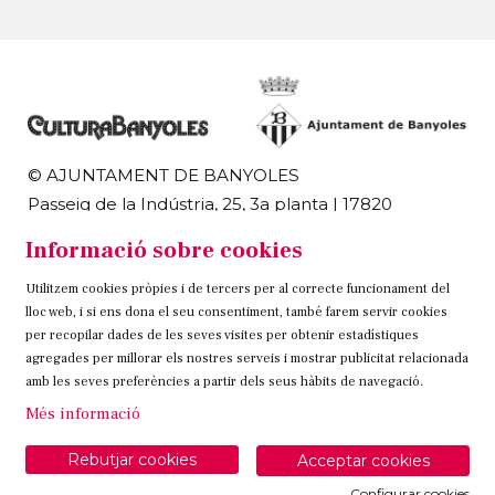
© AJUNTAMENT DE BANYOLES
Passeig de la Indústria, 25, 3a planta | 17820
Banyoles
Informació sobre cookies
972 58 18 48 | 972 57 00 50
Utilitzem cookies pròpies i de tercers per al correcte funcionament del
Sitemap
Avís Legal
Ús de Cookies
Contacteu
lloc web, i si ens dona el seu consentiment, també farem servir cookies
per recopilar dades de les seves visites per obtenir estadístiques
Link a instagram
Link a twitter
Link a facebook
agregades per millorar els nostres serveis i mostrar publicitat relacionada
amb les seves preferències a partir dels seus hàbits de navegació.
Més informació
Rebutjar cookies
Acceptar cookies
Configurar cookies