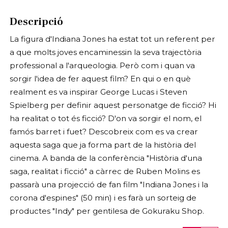
Descripció
La figura d'Indiana Jones ha estat tot un referent per
a que molts joves encaminessin la seva trajectòria
professional a l'arqueologia. Però com i quan va
sorgir l'idea de fer aquest film? En qui o en què
realment es va inspirar George Lucas i Steven
Spielberg per definir aquest personatge de ficció? Hi
ha realitat o tot és ficció? D'on va sorgir el nom, el
famós barret i fuet? Descobreix com es va crear
aquesta saga que ja forma part de la història del
cinema. A banda de la conferència "Història d'una
saga, realitat i ficció" a càrrec de Ruben Molins es
passarà una projecció de fan film "Indiana Jones i la
corona d'espines" (50 min) i es farà un sorteig de
productes "Indy" per gentilesa de Gokuraku Shop.