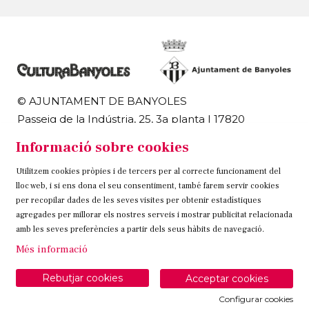
© AJUNTAMENT DE BANYOLES
Passeig de la Indústria, 25, 3a planta | 17820
Banyoles
Informació sobre cookies
972 58 18 48 | 972 57 00 50
Utilitzem cookies pròpies i de tercers per al correcte funcionament del
Sitemap
Avís Legal
Ús de Cookies
Contacteu
lloc web, i si ens dona el seu consentiment, també farem servir cookies
per recopilar dades de les seves visites per obtenir estadístiques
Link a instagram
Link a twitter
Link a facebook
agregades per millorar els nostres serveis i mostrar publicitat relacionada
amb les seves preferències a partir dels seus hàbits de navegació.
Més informació
Rebutjar cookies
Acceptar cookies
Configurar cookies