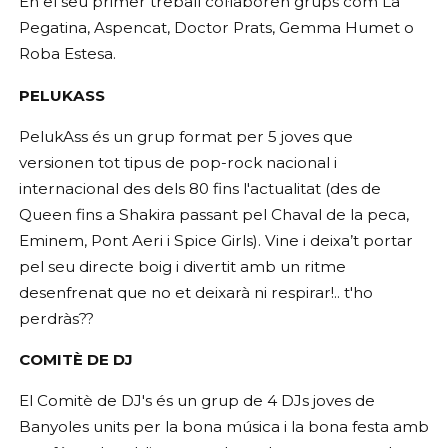
En el seu primer treball col·laboren grups com La
Pegatina, Aspencat, Doctor Prats, Gemma Humet o
Roba Estesa.
PELUKASS
PelukAss és un grup format per 5 joves que
versionen tot tipus de pop-rock nacional i
internacional des dels 80 fins l'actualitat (des de
Queen fins a Shakira passant pel Chaval de la peca,
Eminem, Pont Aeri i Spice Girls). Vine i deixa’t portar
pel seu directe boig i divertit amb un ritme
desenfrenat que no et deixarà ni respirar!.. t'ho
perdràs??
COMITÈ DE DJ
El Comitè de DJ's és un grup de 4 DJs joves de
Banyoles units per la bona música i la bona festa amb