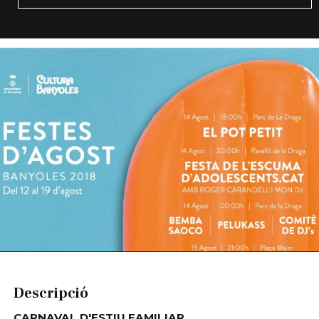
Diapositiva 1 de 1
Descripció
CARNAVAL D'ESTIU FAMILIAR