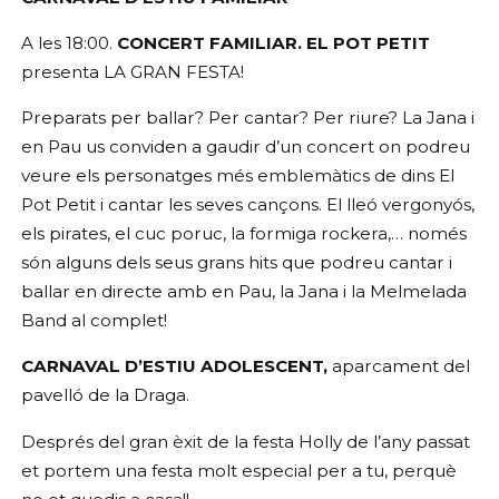
A les 18:00.
CONCERT FAMILIAR. EL POT PETIT
presenta LA GRAN FESTA!
Preparats per ballar? Per cantar? Per riure? La Jana i
en Pau us conviden a gaudir d’un concert on podreu
veure els personatges més emblemàtics de dins El
Pot Petit i cantar les seves cançons. El lleó vergonyós,
els pirates, el cuc poruc, la formiga rockera,… només
són alguns dels seus grans hits que podreu cantar i
ballar en directe amb en Pau, la Jana i la Melmelada
Band al complet!
CARNAVAL D’ESTIU ADOLESCENT,
aparcament del
pavelló de la Draga.
Després del gran èxit de la festa Holly de l’any passat
et portem una festa molt especial per a tu, perquè