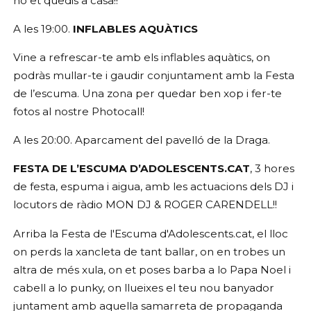
no et quedis a casa!!
A les 19:00.
INFLABLES AQUÀTICS
Vine a refrescar-te amb els inflables aquàtics, on
podràs mullar-te i gaudir conjuntament amb la Festa
de l’escuma. Una zona per quedar ben xop i fer-te
fotos al nostre Photocall!
A les 20:00. Aparcament del pavelló de la Draga.
FESTA DE L’ESCUMA D’ADOLESCENTS.CAT
, 3 hores
de festa, espuma i aigua, amb les actuacions dels DJ i
locutors de ràdio MON DJ & ROGER CARENDELL!!
Arriba la Festa de l'Escuma d'Adolescents.cat, el lloc
on perds la xancleta de tant ballar, on en trobes un
altra de més xula, on et poses barba a lo Papa Noel i
cabell a lo punky, on llueixes el teu nou banyador
juntament amb aquella samarreta de propaganda