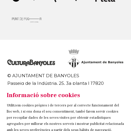
© AJUNTAMENT DE BANYOLES
Passeig de la Indústria, 25, 3a planta | 17820
Banyoles
Informació sobre cookies
972 58 18 48 | 972 57 00 50
Utilitzem cookies pròpies i de tercers per al correcte funcionament del
Sitemap
Avís Legal
Ús de Cookies
Contacteu
lloc web, i si ens dona el seu consentiment, també farem servir cookies
per recopilar dades de les seves visites per obtenir estadístiques
Link a instagram
Link a twitter
Link a facebook
agregades per millorar els nostres serveis i mostrar publicitat relacionada
amb les seves preferències a partir dels seus hàbits de navegació.