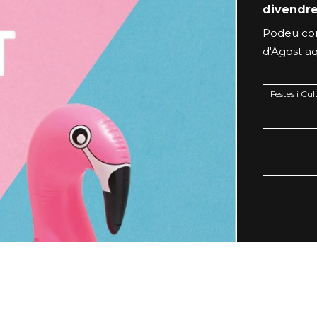
divendre
Podeu con
d'Agost
aq
Festes i Cu