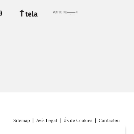
Sitemap
|
Avís Legal
|
Ús de Cookies
|
Contacteu
Link a in
Link a 
Link