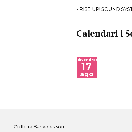
- RISE UP! SOUND SY
Calendari i S
divendres
17
ago
Cultura Banyoles som: