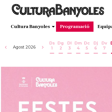
Cultura Banyoles
Programació
Equip
Ds
Dg
Dl
Dm
Dc
Dj
Dv
Agost 2026
1
2
3
4
5
6
7
Dissabte 1 d'agost
Diumenge 2 d'agost
Dilluns 3 d'agost
Dimarts 4 d'ag
Dimecres 5
Dijous 
Div