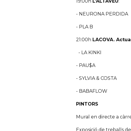
19:00h
L’ALTAVEU
:
- NEURONA PERDIDA
- PLA B
21:00h
LACOVA. Actua
- LA KINKI
- PAU$A
- SYLVIA & COSTA
- BABAFLOW
PINTORS
Mural en directe a càr
Exposició de treballs del