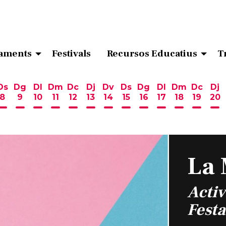
aments
Festivals
Recursos Educatius
T
Ds
Dg
Dl
Dm
Dc
Dj
Dv
Ds
Dg
Dl
Dm
Dc
Dj
8
9
10
11
12
13
14
15
16
17
18
19
20
ost
 d'agost
6 d'agost
endres 7 d'agost
Dissabte 8 d'agost
Diumenge 9 d'agost
Dilluns 10 d'agost
Dimarts 11 d'agost
Dimecres 12 d'agost
Dijous 13 d'agost
Divendres 14 d'agost
Dissabte 15 d'agost
Diumenge 16 d'ag
Dilluns 17 d'ag
Dimarts 18
Dimecr
Di
La 
Activ
Festa