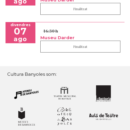
ago
Finalitzat
divendres
07
16:30 h
Museu Darder
ago
Finalitzat
Cultura Banyoles som: