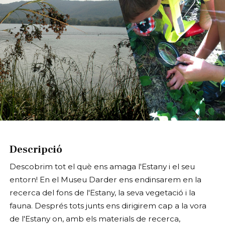
Diapositiva 1 de 1
Descripció
Descobrim tot el què ens amaga l'Estany i el seu
entorn! En el Museu Darder ens endinsarem en la
recerca del fons de l'Estany, la seva vegetació i la
fauna. Després tots junts ens dirigirem cap a la vora
de l'Estany on, amb els materials de recerca,