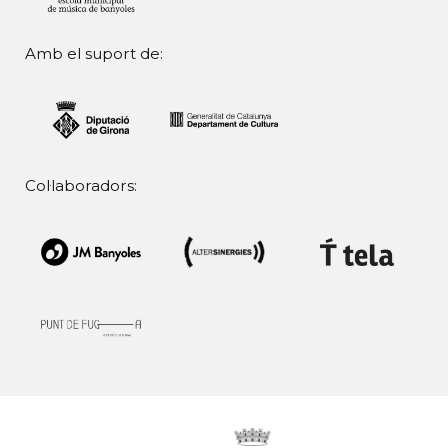
Amb el suport de:
Col·laboradors: