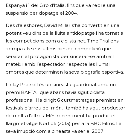
Espanya i 1 del Giro d’Itàlia, fins que va rebre una
suspensió per dopatge el 2004.
Des d’aleshores, David Millar s’ha convertit en una
potent veu dins de la lluita antidopatge i ha tornat a
les competicions com a ciclista net. Time Trial ens
apropa als seus últims dies de competició que
serviran al protagonista per sincerar-se amb ell
mateix i amb l’espectador respecte les llums i
ombres que determinen la seva biografia esportiva.
Finlay Pretsell és un cineasta guardonat amb un
premi BAFTA i que abans havia sigut ciclista
professional. Ha dirigit 6 curtmetratges premiats en
festivals d’arreu del món, i també ha sigut productor
de molts d’altres. Més recentment ha produït el
llargmetratge Norflok (2015) per a la BBC Films. La
seva irrupció com a cineasta va ser el 2007