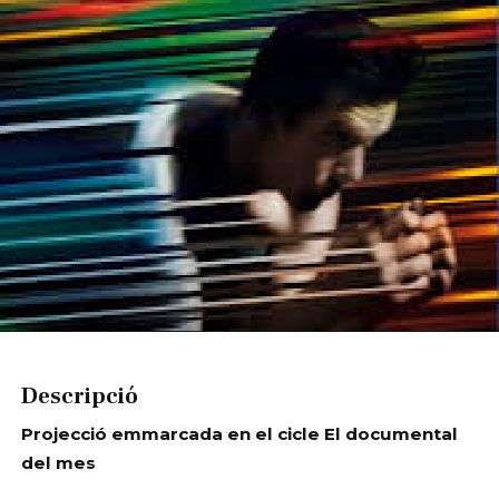
Diapositiva 1 de 1
Descripció
Projecció emmarcada en el cicle El documental
del mes