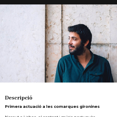
Diapositiva 1 de 1
Descripció
Primera actuació a les comarques gironines