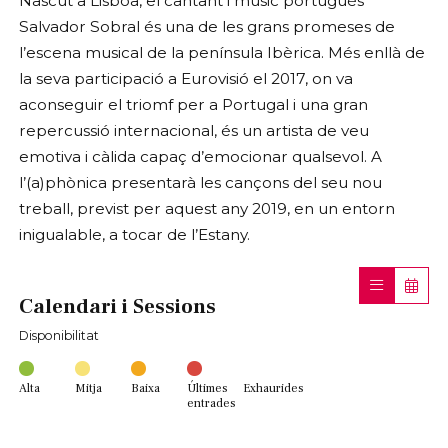
Nascut a Lisboa, el cantant i músic portuguès
Salvador Sobral és una de les grans promeses de
l’escena musical de la península Ibèrica. Més enllà de
la seva participació a Eurovisió el 2017, on va
aconseguir el triomf per a Portugal i una gran
repercussió internacional, és un artista de veu
emotiva i càlida capaç d’emocionar qualsevol. A
l’(a)phònica presentarà les cançons del seu nou
treball, previst per aquest any 2019, en un entorn
inigualable, a tocar de l’Estany.
Calendari i Sessions
Disponibilitat
Alta
Mitja
Baixa
Últimes
Exhaurides
entrades