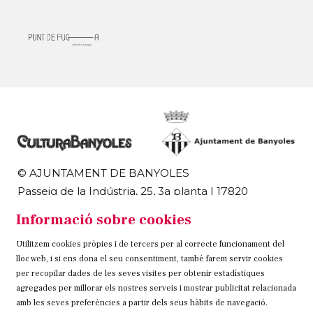
© AJUNTAMENT DE BANYOLES
Passeig de la Indústria, 25, 3a planta | 17820
Banyoles
Informació sobre cookies
972 58 18 48 | 972 57 00 50
Utilitzem cookies pròpies i de tercers per al correcte funcionament del
Sitemap
Avís Legal
Ús de Cookies
Contacteu
lloc web, i si ens dona el seu consentiment, també farem servir cookies
per recopilar dades de les seves visites per obtenir estadístiques
Link a instagram
Link a twitter
Link a facebook
agregades per millorar els nostres serveis i mostrar publicitat relacionada
amb les seves preferències a partir dels seus hàbits de navegació.