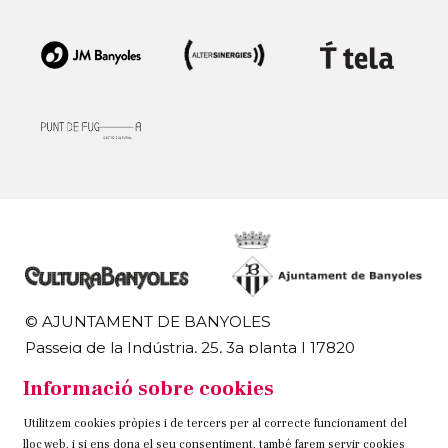
© AJUNTAMENT DE BANYOLES
Passeig de la Indústria, 25, 3a planta | 17820
Banyoles
Informació sobre cookies
972 58 18 48 | 972 57 00 50
Utilitzem cookies pròpies i de tercers per al correcte funcionament del
Sitemap
Avís Legal
Ús de Cookies
Contacteu
lloc web, i si ens dona el seu consentiment, també farem servir cookies