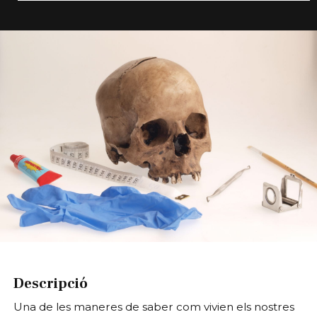
Diapositiva 1 de 1
Descripció
Una de les maneres de saber com vivien els nostres