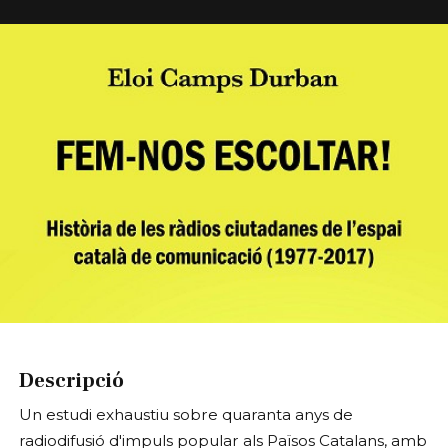
Diapositiva 1 de 1
Descripció
Un estudi exhaustiu sobre quaranta anys de
radiodifusió d'impuls popular als Països Catalans, amb