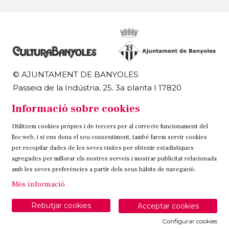
© AJUNTAMENT DE BANYOLES
Passeig de la Indústria, 25, 3a planta | 17820
Banyoles
Informació sobre cookies
972 58 18 48 | 972 57 00 50
Utilitzem cookies pròpies i de tercers per al correcte funcionament del
Sitemap
Avís Legal
Ús de Cookies
Contacteu
lloc web, i si ens dona el seu consentiment, també farem servir cookies
per recopilar dades de les seves visites per obtenir estadístiques
Link a instagram
Link a twitter
Link a facebook
agregades per millorar els nostres serveis i mostrar publicitat relacionada
amb les seves preferències a partir dels seus hàbits de navegació.
Més informació
Rebutjar cookies
Acceptar cookies
Configurar cookies