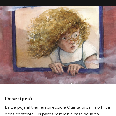
Diapositiva 1 de 1
Descripció
La Lia puja al tren en direcció a Quintaforca. I no hi va
gens contenta. Els pares l'envien a casa de la tia