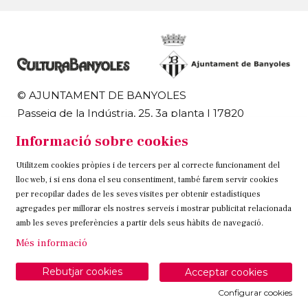
© AJUNTAMENT DE BANYOLES
Passeig de la Indústria, 25, 3a planta | 17820
Banyoles
Informació sobre cookies
972 58 18 48 | 972 57 00 50
Utilitzem cookies pròpies i de tercers per al correcte funcionament del
Sitemap
Avís Legal
Ús de Cookies
Contacteu
lloc web, i si ens dona el seu consentiment, també farem servir cookies
per recopilar dades de les seves visites per obtenir estadístiques
Link a instagram
Link a twitter
Link a facebook
agregades per millorar els nostres serveis i mostrar publicitat relacionada
amb les seves preferències a partir dels seus hàbits de navegació.
Més informació
Rebutjar cookies
Acceptar cookies
Configurar cookies