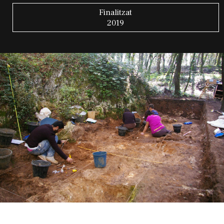
Finalitzat
2019
Diapositiva 1 de 1