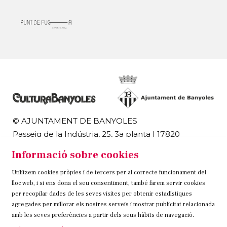
© AJUNTAMENT DE BANYOLES
Passeig de la Indústria, 25, 3a planta | 17820
Banyoles
Informació sobre cookies
972 58 18 48 | 972 57 00 50
Utilitzem cookies pròpies i de tercers per al correcte funcionament del
Sitemap
Avís Legal
Ús de Cookies
Contacteu
lloc web, i si ens dona el seu consentiment, també farem servir cookies
per recopilar dades de les seves visites per obtenir estadístiques
Link a instagram
Link a twitter
Link a facebook
agregades per millorar els nostres serveis i mostrar publicitat relacionada
amb les seves preferències a partir dels seus hàbits de navegació.