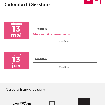
Calendari i Sessions
dilluns
13
19:00 h
Museu Arqueològic
mai
Finalitzat
dijous
13
19:00 h
jun
Finalitzat
Cultura Banyoles som: