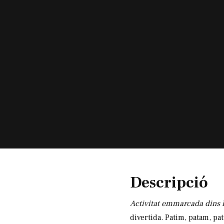
Diapositiva 1 de 1
Descripció
Activitat emmarcada dins l
divertida. Patim, patam, pa