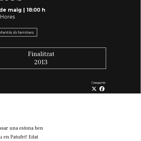
 de maig
|
18:00 h
 Hores
nfantils i/o familiars
Finalitzat
2013
Compartir
ssar una estona ben
u en Patufet! Edat