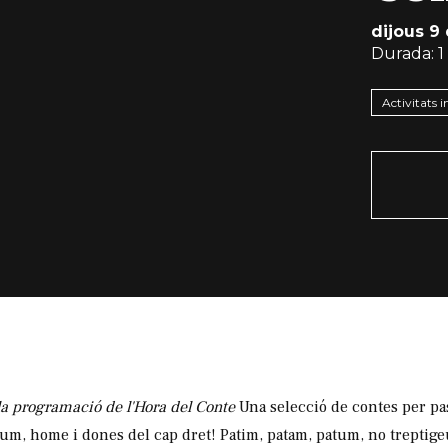
dijous 9
Durada:
1
Activitats i
a programació de l'Hora del Conte
Una selecció de contes per pa
tum, home i dones del cap dret! Patim, patam, patum, no treptige