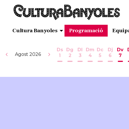
Cultura Banyoles
Programació
Equip
Ds
Dg
Dl
Dm
Dc
Dj
Dv
Agost 2026
1
2
3
4
5
6
7
Dissabte 1 d'agost
Diumenge 2 d'agost
Dilluns 3 d'agost
Dimarts 4 d'ag
Dimecres 5
Dijous 
Div