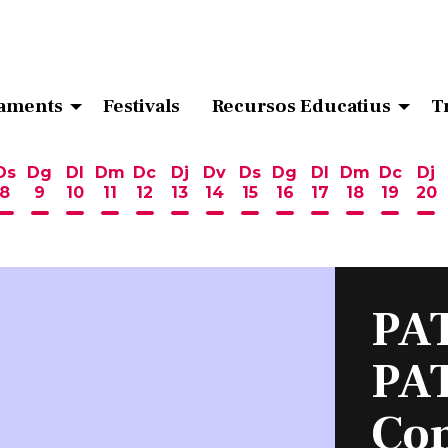
aments
Festivals
Recursos Educatius
T
Ds
Dg
Dl
Dm
Dc
Dj
Dv
Ds
Dg
Dl
Dm
Dc
Dj
8
9
10
11
12
13
14
15
16
17
18
19
20
ost
 d'agost
6 d'agost
endres 7 d'agost
Dissabte 8 d'agost
Diumenge 9 d'agost
Dilluns 10 d'agost
Dimarts 11 d'agost
Dimecres 12 d'agost
Dijous 13 d'agost
Divendres 14 d'agost
Dissabte 15 d'agost
Diumenge 16 d'ag
Dilluns 17 d'ag
Dimarts 18
Dimecr
Di
PA
PAT
Con