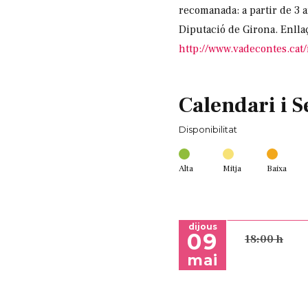
recomanada: a partir de 3 a
Diputació de Girona. Enlla
http://www.vadecontes.cat
Calendari i S
Disponibilitat
Alta
Mitja
Baixa
dijous
09
18:00 h
mai