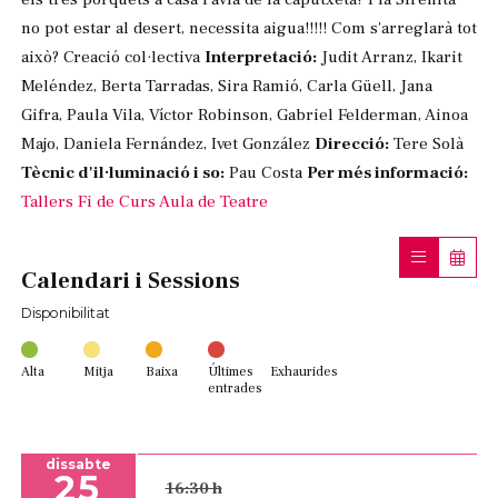
no pot estar al desert, necessita aigua!!!!! Com s'arreglarà tot
això? Creació col·lectiva
Interpretació:
Judit Arranz, Ikarit
Meléndez, Berta Tarradas, Sira Ramió, Carla Güell, Jana
Gifra, Paula Vila, Víctor Robinson, Gabriel Felderman, Ainoa
Majo, Daniela Fernández, Ivet González
Direcció:
Tere Solà
Tècnic d'il·luminació i so:
Pau Costa
Per més informació:
Tallers Fi de Curs Aula de Teatre
Calendari i Sessions
Disponibilitat
Alta
Mitja
Baixa
Últimes
Exhaurides
entrades
dissabte
25
16:30 h