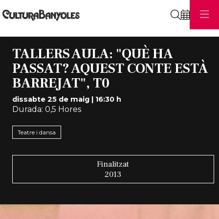
Cerca
TALLERS AULA: "QUÈ HA
PASSAT? AQUEST CONTE ESTÀ
BARREJAT", T0
dissabte 25 de maig
|
16:30 h
Durada:
0,5 Hores
Teatre i dansa
Finalitzat
2013