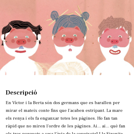
Diapositiva 1 de 1
Descripció
En Víctor i la Berta són dos germans que es barallen per
mirar el mateix conte fins que l'acaben estripant. La mare
els renya i els fa enganxar totes les pàgines. Ho fan tan
ràpid que no miren l'ordre de les pàgines. Ai... ai... què fan
els tres porquets a casa l'àvia de la caputxeta? I la Sirenita