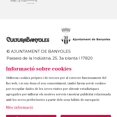
© AJUNTAMENT DE BANYOLES
Passeig de la Indústria, 25, 3a planta | 17820
Banyoles
Informació sobre cookies
972 58 18 48 | 972 57 00 50
Utilitzem cookies pròpies i de tercers per al correcte funcionament del
Sitemap
Avís Legal
Ús de Cookies
Contacteu
lloc web, i si ens dona el seu consentiment, també farem servir cookies
per recopilar dades de les seves visites per obtenir estadístiques
Link a instagram
Link a twitter
Link a facebook
agregades per millorar els nostres serveis i mostrar publicitat relacionada
amb les seves preferències a partir dels seus hàbits de navegació.
Més informació