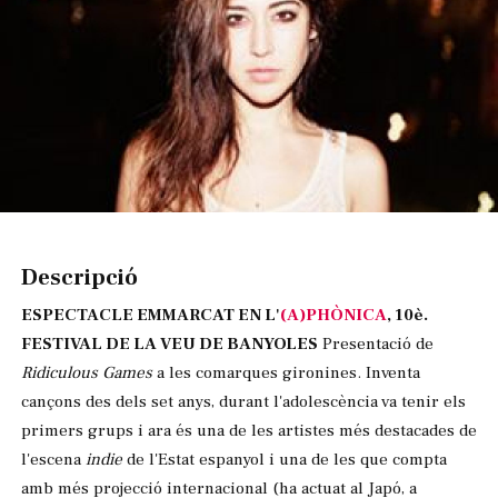
Diapositiva 1 de 1
Descripció
ESPECTACLE EMMARCAT EN L'
(A)PHÒNICA
, 10è.
FESTIVAL DE LA VEU DE BANYOLES
Presentació de
Ridiculous Games
a les comarques gironines. Inventa
cançons des dels set anys, durant l'adolescència va tenir els
primers grups i ara és una de les artistes més destacades de
l'escena
indie
de l'Estat espanyol i una de les que compta
amb més projecció internacional (ha actuat al Japó, a