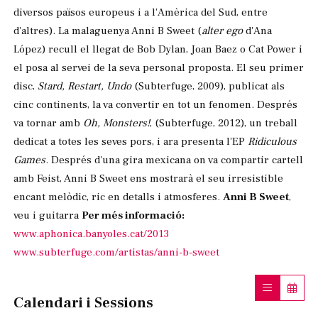
diversos països europeus i a l'Amèrica del Sud, entre
d'altres). La malaguenya Anni B Sweet (
alter ego
d'Ana
López) recull el llegat de Bob Dylan, Joan Baez o Cat Power i
el posa al servei de la seva personal proposta. El seu primer
disc,
Stard, Restart, Undo
(Subterfuge, 2009), publicat als
cinc continents, la va convertir en tot un fenomen. Després
va tornar amb
Oh, Monsters!
, (Subterfuge, 2012), un treball
dedicat a totes les seves pors, i ara presenta l'EP
Ridiculous
Games
. Després d'una gira mexicana on va compartir cartell
amb Feist, Anni B Sweet ens mostrarà el seu irresistible
encant melòdic, ric en detalls i atmosferes.
Anni B Sweet
,
veu i guitarra
Per més informació:
www.aphonica.banyoles.cat/2013
www.subterfuge.com/artistas/anni-b-sweet
Calendari i Sessions