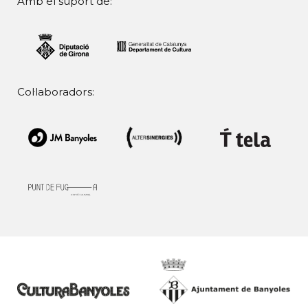
Amb el suport de:
Col·laboradors: