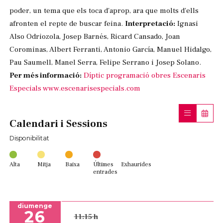
poder, un tema que els toca d'aprop, ara que molts d'ells
afronten el repte de buscar feina.
Interpretació:
Ignasi
Also Odriozola, Josep Barnés, Ricard Cansado, Joan
Corominas, Albert Ferranti, Antonio García, Manuel Hidalgo,
Pau Saumell, Manel Serra, Felipe Serrano i Josep Solano.
Per més informació:
Díptic programació obres Escenaris
Especials
www.escenarisespecials.com
Calendari i Sessions
Disponibilitat
Alta
Mitja
Baixa
Últimes
Exhaurides
entrades
diumenge
26
11:15 h