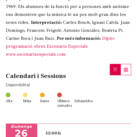
1969. Els alumnes de la funció per a persones amb autisme
ens demostren que la música té un pes molt gran dins les
seves vides.
Interpretació:
Carles Bosch, Ignasi Calvís, Juan
Domingo, Francesc Frigolé, Antonio González, Beatriu Pi,
Carme Roca i Juan Ruiz.
Per més informació:
Díptic
programació obres Escenaris Especials
www.escenarisespecials.com
Calendari i Sessions
Disponibilitat
Alta
Mitja
Baixa
Últimes
Exhaurides
entrades
diumenge
26
12:00 h