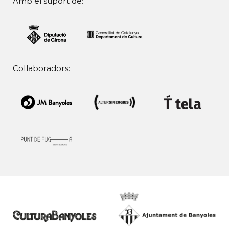
Amb el suport de:
Col·laboradors: