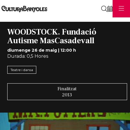
Cerca
WOODSTOCK. Fundació
Autisme MasCasadevall
diumenge 26 de maig
|
12:00 h
Durada:
0,5 Hores
Teatre i dansa
Finalitzat
2013