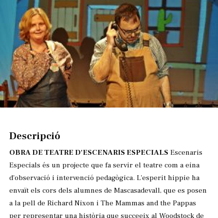
Diapositiva 1 de 1
Descripció
OBRA DE TEATRE D'ESCENARIS ESPECIALS
Escenaris
Especials és un projecte que fa servir el teatre com a eina
d'observació i intervenció pedagògica. L'esperit hippie ha
envaït els cors dels alumnes de Mascasadevall, que es posen
a la pell de Richard Nixon i The Mammas and the Pappas
per representar una història que succeeix al Woodstock de