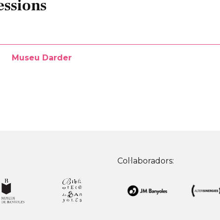
essions
Museu Darder
Col·laboradors: