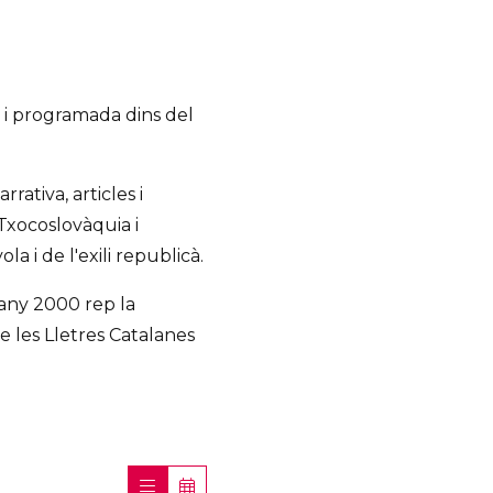
 i programada dins del
rativa, articles i
, Txocoslovàquia i
a i de l'exili republicà.
'any 2000 rep la
e les Lletres Catalanes