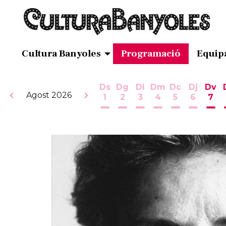
Cultura Banyoles
Programació
Equip
Ds
Dg
Dl
Dm
Dc
Dj
Dv
Agost 2026
1
2
3
4
5
6
7
Dissabte 1 d'agost
Diumenge 2 d'agost
Dilluns 3 d'agost
Dimarts 4 d'ag
Dimecres 5
Dijous 
Div