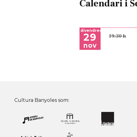
Calendari i S
divendres
29
19:30 h
nov
Cultura Banyoles som: