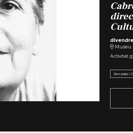
Cabré
direc
Cult
divendr
Museu 
Activitat g
Xerrades i 