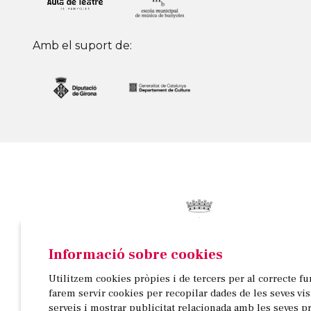
Amb el suport de:
Informació sobre cookies
© AJUNTAMENT DE BANYOLES
Utilitzem cookies pròpies i de tercers per al correcte f
Passeig de la Indústria, 25, 3a planta | 17820 Banyo
farem servir cookies per recopilar dades de les seves vi
972 58 18 48 | 972 57 00 50
serveis i mostrar publicitat relacionada amb les seves p