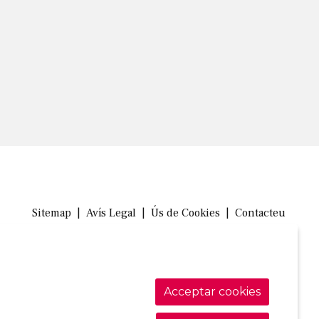
Sitemap
|
Avís Legal
|
Ús de Cookies
|
Contacteu
Link a in
Link a 
Link
Acceptar cookies