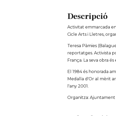
Descripció
Activitat emmarcada en
Cicle Arts i Lletres, or
Teresa Pàmies (Balaguer, 
reportatges. Activista pol
França. La seva obra és 
El 1984 és honorada amb
Medalla d'Or al mèrit ar
l'any 2001.
Organitza: Ajuntament 