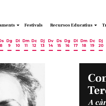
aments
Festivals
Recursos Educatius
T
Ds
Dg
Dl
Dm
Dc
Dj
Dv
Ds
Dg
Dl
Dm
Dc
Dj
8
9
10
11
12
13
14
15
16
17
18
19
20
ost
 d'agost
6 d'agost
endres 7 d'agost
Dissabte 8 d'agost
Diumenge 9 d'agost
Dilluns 10 d'agost
Dimarts 11 d'agost
Dimecres 12 d'agost
Dijous 13 d'agost
Divendres 14 d'agost
Dissabte 15 d'agost
Diumenge 16 d'ag
Dilluns 17 d'ag
Dimarts 18
Dimecr
Di
Con
Ter
A cà