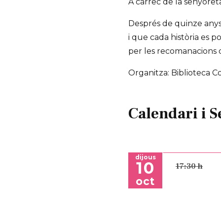
A càrrec de la senyoret
Després de quinze anys 
i que cada història es p
per les recomanacions de
Organitza: Biblioteca C
Calendari i S
dijous
10
17:30 h
oct