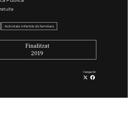
eca Pública
ratuïta
Activitats infantils i/o familiars
Finalitzat
2019
Compartir