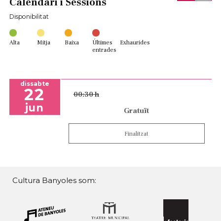
Calendari i Sessions
Disponibilitat
Alta
Mitja
Baixa
Últimes
Exhaurides
entrades
dissabte
22
00:30 h
jun
Gratuït
Finalitzat
Cultura Banyoles som: