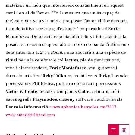
mateixa i un món que interfereix constantment en aquest
camí i en el de l'amor. "En la mesura que un és capaç de
(re)conèixer-se a si mateix, pot posar l'amor al lloc adequat
i, en definitiva, ser capaç d'estimar," en paraules d'Enric
Montefusco. De vocació espectacular i, fins i tot, catàrtica, la
posada en escena d'aquest àlbum deixa de banda l'intimisme
dels anteriors 1, 2, 3 i
Room
, i ens abocarà a una espècie de
ritual per a la celebració col·lectiva, ple de percussions,
veus i sintetitzadors.
Enric Montefusco,
veu, guitarra i
direcció artística
Ricky Falkne
r, teclat i veus
Ricky Lavado
,
percussions
Piti Elvira,
guitarra elèctrica i percussions
Víctor Valiente
, teclats i campanes
Cube,
il·luminació i
escenografia
Playmodes
, disseny software i audiovisuals
Per més informació:
www.aphonica.banyoles.cat/2013
www.standstillband.com