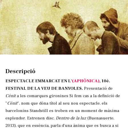
Diapositiva 1 de 1
Descripció
ESPECTACLE EMMARCAT EN L'
(APHÒNICA)
, 10è.
FESTIVAL DE LA VEU DE BANYOLES.
Presentació de
Cénit
a les comarques gironines Si fem cas a la definició de
"
Cénit
", nom que dóna títol al seu nou espectacle, els
barcelonins Standstill es troben en un moment de màxima
esplendor. Estrenen disc,
Dentro de la luz
(Buenasuerte,
2013), que en essència, parla d'una ànima que es busca a si