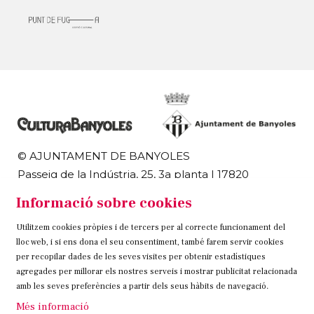
© AJUNTAMENT DE BANYOLES
Passeig de la Indústria, 25, 3a planta | 17820
Banyoles
Informació sobre cookies
972 58 18 48 | 972 57 00 50
Utilitzem cookies pròpies i de tercers per al correcte funcionament del
Sitemap
Avís Legal
Ús de Cookies
Contacteu
lloc web, i si ens dona el seu consentiment, també farem servir cookies
per recopilar dades de les seves visites per obtenir estadístiques
Link a instagram
Link a twitter
Link a facebook
agregades per millorar els nostres serveis i mostrar publicitat relacionada
amb les seves preferències a partir dels seus hàbits de navegació.
Més informació