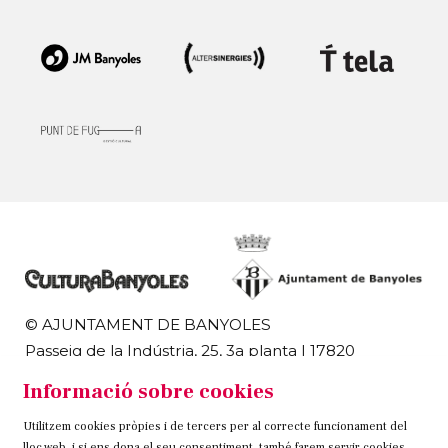
© AJUNTAMENT DE BANYOLES
Passeig de la Indústria, 25, 3a planta | 17820
Banyoles
Informació sobre cookies
972 58 18 48 | 972 57 00 50
Utilitzem cookies pròpies i de tercers per al correcte funcionament del
Sitemap
Avís Legal
Ús de Cookies
Contacteu
lloc web, i si ens dona el seu consentiment, també farem servir cookies