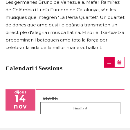
Les germanes Bruno de Venezuela, Mafer Ramírez
de Colòmbia i Lucía Fumero de Catalunya, són les
músiques que integren "La Perla Quartet". Un quartet
de dones que amb gust i elegància transmeten un
direct ple d'alegria i música llatina. El so i el txa-txa-txa
predominen i bateguen amb tota la força per
celebrar la vida de la millor manera: ballant.
Calendari i Sessions
dijous
14
21:00 h
nov
Finalitzat