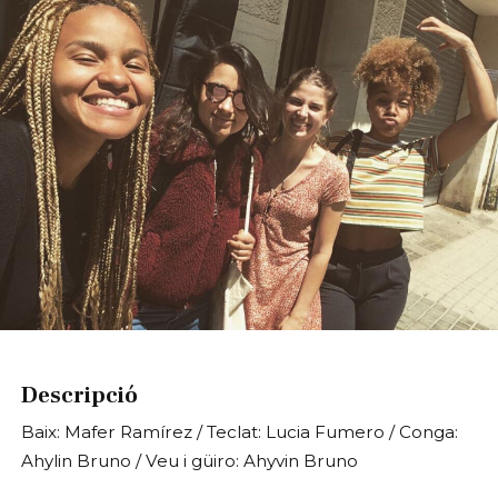
Diapositiva 1 de 1
Descripció
Baix: Mafer Ramírez / Teclat: Lucia Fumero / Conga:
Ahylin Bruno / Veu i güiro: Ahyvin Bruno