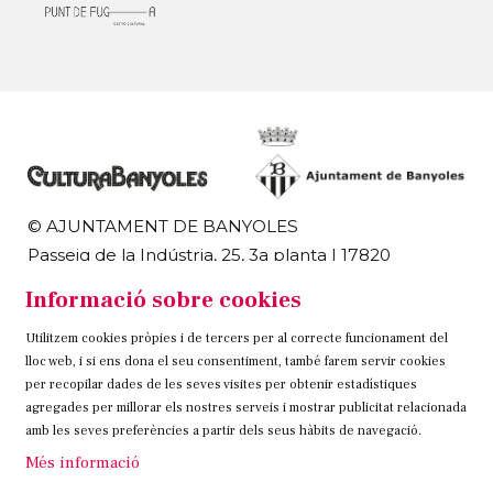
© AJUNTAMENT DE BANYOLES
Passeig de la Indústria, 25, 3a planta | 17820
Banyoles
Informació sobre cookies
972 58 18 48 | 972 57 00 50
Utilitzem cookies pròpies i de tercers per al correcte funcionament del
Sitemap
Avís Legal
Ús de Cookies
Contacteu
lloc web, i si ens dona el seu consentiment, també farem servir cookies
per recopilar dades de les seves visites per obtenir estadístiques
Link a instagram
Link a twitter
Link a facebook
agregades per millorar els nostres serveis i mostrar publicitat relacionada
amb les seves preferències a partir dels seus hàbits de navegació.
Més informació