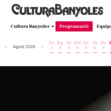
Cultura Banyoles
Programació
Equip
Ds
Dg
Dl
Dm
Dc
Dj
Dv
Agost 2026
1
2
3
4
5
6
7
Dissabte 1 d'agost
Diumenge 2 d'agost
Dilluns 3 d'agost
Dimarts 4 d'ag
Dimecres 5
Dijous 
Div