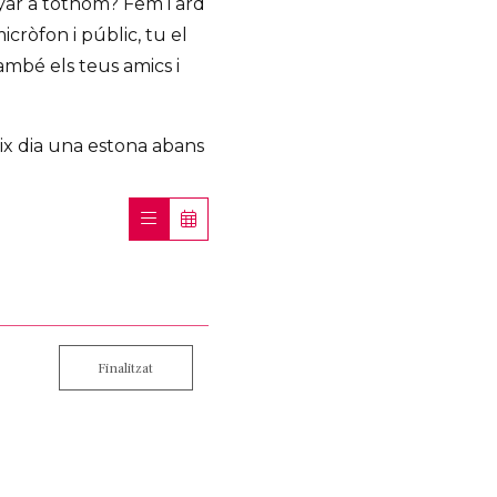
nyar a tothom? FemTard
cròfon i públic, tu el
també els teus amics i
x dia una estona abans
Finalitzat