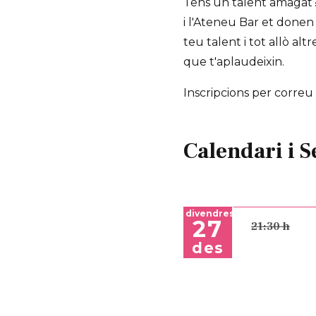
Tens un talent amagat?
i l'Ateneu Bar et donen 
teu talent i tot allò al
que t'aplaudeixin.
Inscripcions per corre
Calendari i S
divendres
27
21:30 h
des