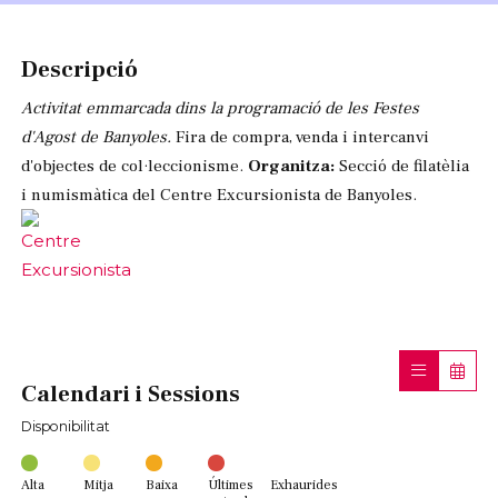
Diapositiva 1 de 1
Descripció
Activitat emmarcada dins la programació de les Festes
d'Agost de Banyoles.
Fira de compra, venda i intercanvi
d'objectes de col·leccionisme.
Organitza:
Secció de filatèlia
i numismàtica del Centre Excursionista de Banyoles.
Calendari i Sessions
Disponibilitat
Alta
Mitja
Baixa
Últimes
Exhaurides