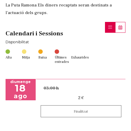
La Puta Ramona Els diners recaptats seran destinats a
l'actuació dels grups.
Calendari i Sessions
Disponibilitat
Alta
Mitja
Baixa
Últimes
Exhaurides
entrades
diumenge
18
03:00 h
ago
2 €
Finalitzat