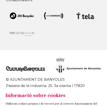
© AJUNTAMENT DE BANYOLES
Passeig de la Indústria, 25, 3a planta | 17820
Banyoles
Informació sobre cookies
972 58 18 48 | 972 57 00 50
Utilitzem cookies pròpies i de tercers per al correcte funcionament del