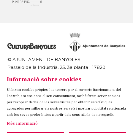
© AJUNTAMENT DE BANYOLES
Passeig de la Indústria, 25, 3a planta | 17820
Banyoles
Informació sobre cookies
972 58 18 48 | 972 57 00 50
Utilitzem cookies pròpies i de tercers per al correcte funcionament del
Sitemap
Avís Legal
Ús de Cookies
Contacteu
lloc web, i si ens dona el seu consentiment, també farem servir cookies
per recopilar dades de les seves visites per obtenir estadístiques
Link a instagram
Link a twitter
Link a facebook
agregades per millorar els nostres serveis i mostrar publicitat relacionada
amb les seves preferències a partir dels seus hàbits de navegació.
Més informació