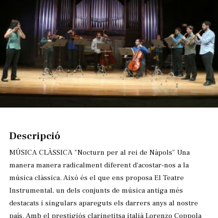
Diapositiva 1 de 1
Descripció
MÚSICA CLÀSSICA "Nocturn per al rei de Nàpols" Una
manera manera radicalment diferent d'acostar-nos a la
música clàssica. Això és el que ens proposa El Teatre
Instrumental, un dels conjunts de música antiga més
destacats i singulars apareguts els darrers anys al nostre
país. Amb el prestigiós clarinetitsa italià Lorenzo Coppola