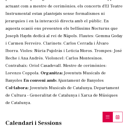
actuant com a mestre de cerimònies, els concerts d'El Teatre
Instrumental estan plantejats sense formalismes ni
jerarquies i en la interacció directa amb el públic. En
aquesta ocasió ens presenten els bellíssims Nocturns que
Joseph Haydn dedicà al rei de Nàpols. Flautes: Gemma Goday
i Carmen Ferreiro. Clarinets: Carlos Cerrada i Álvaro
Iborra. Violes: Núria Pujolràs i Leticia Moros. Trompes: José
Reche i Ana Andrés. Violoncel: Carlos Montesinos.
Contrabaix: Oriol Casadevall. Mestre de cerimònies:
Lorenzo Coppola.
Organitza:
Joventuts Musicals de
Banyoles
En conveni amb:
Ajuntament de Banyoles
Col·labora:
Joventuts Musicals de Catalunya, Departament
de Cultura - Generalitat de Catalunya i Xarxa de Músiques
de Catalunya.
Calendari i Sessions