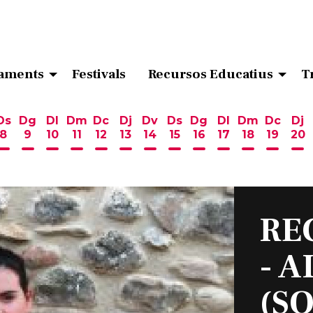
aments
Festivals
Recursos Educatius
T
Ds
Dg
Dl
Dm
Dc
Dj
Dv
Ds
Dg
Dl
Dm
Dc
Dj
8
9
10
11
12
13
14
15
16
17
18
19
20
ost
 d'agost
6 d'agost
endres 7 d'agost
Dissabte 8 d'agost
Diumenge 9 d'agost
Dilluns 10 d'agost
Dimarts 11 d'agost
Dimecres 12 d'agost
Dijous 13 d'agost
Divendres 14 d'agost
Dissabte 15 d'agost
Diumenge 16 d'ag
Dilluns 17 d'ag
Dimarts 18
Dimecr
Di
RE
- 
(S