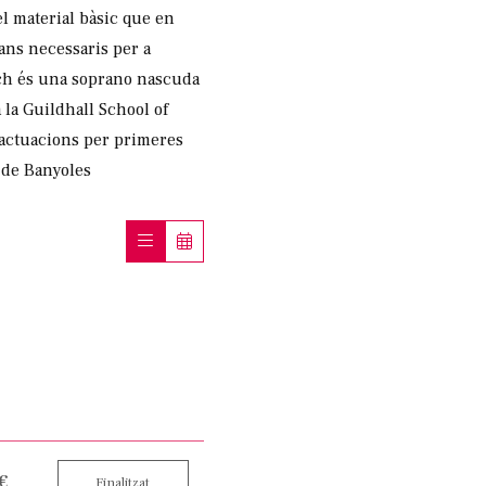
l material bàsic que en
jans necessaris per a
osch és una soprano nascuda
 la Guildhall School of
s actuacions per primeres
 de Banyoles
 €
Finalitzat