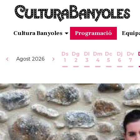
Cultura Banyoles
Programació
Equip
Ds
Dg
Dl
Dm
Dc
Dj
Dv
Agost 2026
1
2
3
4
5
6
7
Dissabte 1 d'agost
Diumenge 2 d'agost
Dilluns 3 d'agost
Dimarts 4 d'ag
Dimecres 5
Dijous 
Div