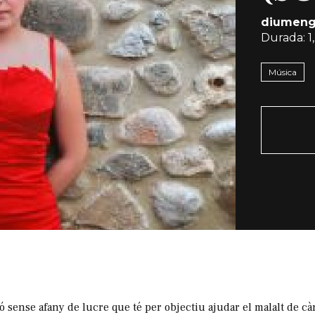
diumeng
Durada:
1
Música
 sense afany de lucre que té per objectiu ajudar el malalt de càn