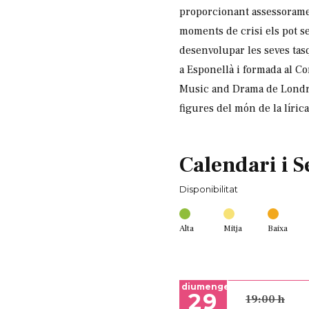
proporcionant assessoramen
moments de crisi els pot se
desenvolupar les seves tasq
a Esponellà i formada al Co
Music and Drama de Londres 
figures del món de la líric
Calendari i S
Disponibilitat
Alta
Mitja
Baixa
diumenge
29
19:00 h