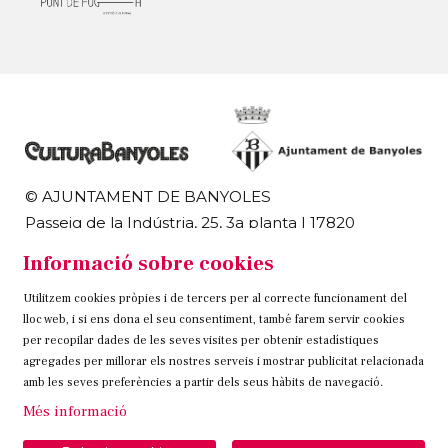
© AJUNTAMENT DE BANYOLES
Passeig de la Indústria, 25, 3a planta | 17820
Banyoles
Informació sobre cookies
972 58 18 48 | 972 57 00 50
Utilitzem cookies pròpies i de tercers per al correcte funcionament del
Sitemap
Avís Legal
Ús de Cookies
Contacteu
lloc web, i si ens dona el seu consentiment, també farem servir cookies
per recopilar dades de les seves visites per obtenir estadístiques
Link a instagram
Link a twitter
Link a facebook
agregades per millorar els nostres serveis i mostrar publicitat relacionada
amb les seves preferències a partir dels seus hàbits de navegació.
Més informació