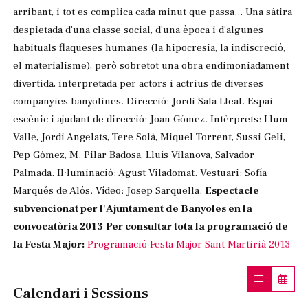
arribant, i tot es complica cada minut que passa... Una sàtira
despietada d’una classe social, d’una època i d’algunes
habituals flaqueses humanes (la hipocresia, la indiscreció,
el materialisme), però sobretot una obra endimoniadament
divertida, interpretada per actors i actrius de diverses
companyies banyolines. Direcció: Jordi Sala Lleal. Espai
escènic i ajudant de direcció: Joan Gómez. Intèrprets: Llum
Valle, Jordi Angelats, Tere Solà, Miquel Torrent, Sussi Geli,
Pep Gómez, M. Pilar Badosa, Lluís Vilanova, Salvador
Palmada. Il·luminació: Agust Viladomat. Vestuari: Sofía
Marqués de Alós. Vídeo: Josep Sarquella.
Espectacle
subvencionat per l'Ajuntament de Banyoles en la
convocatòria 2013
Per consultar tota la programació de
la Festa Major:
Programació Festa Major Sant Martirià 2013
Calendari i Sessions