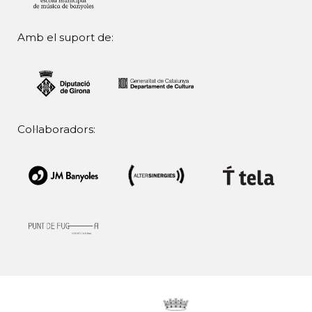
Amb el suport de:
Col·laboradors: