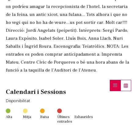
on podríeu amagar la recepcionista de l’hotel, la secretaria
de la feina, un antic xicot, una fulana... Tots alhora i que no
ho vegi qui no ho ha de veure...us pot sortir car. Molt car!!!!
Direcció: Jordi Angelats (peipetit). Intèrprets: Sergi Pardo,
Laura Expòsito, Isabel Soler, Lluís Boix, Anna Llach, Nuri
Saballs i Íngrid Roura. Escenografia: Teiatròlics. NOTA: Les
entrades es poden comprar anticipadament a: Impremta
Mateu, Centre Cívic de Porqueres o bé una hora abans de la
funció a la taquilla de l’Auditori de l’Ateneu.
Calendari i Sessions
Disponibilitat
Alta
Mitja
Baixa
Últimes
Exhaurides
entrades