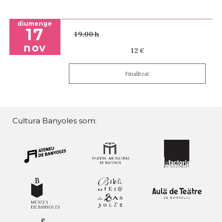
diumenge
17
19:00 h
nov
12 €
Finalitzat
Cultura Banyoles som: