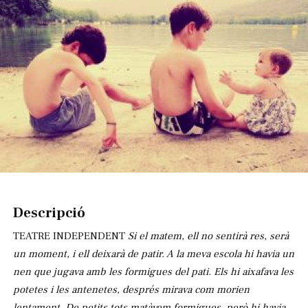
Diapositiva 1 de 1
Descripció
TEATRE INDEPENDENT
Si el matem, ell no sentirà res, serà
un moment, i ell deixarà de patir. A la meva escola hi havia un
nen que jugava amb les formigues del pati. Els hi aixafava les
potetes i les antenetes, després mirava com morien
lentament. De petits tots matàvem formigues, però hi havia