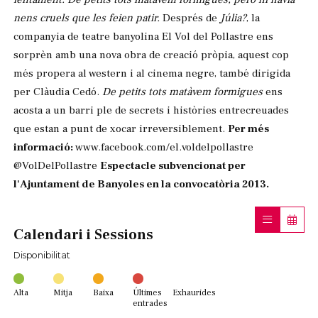
nens cruels que les feien patir.
Després de
Júlia?
, la
companyia de teatre banyolina El Vol del Pollastre ens
sorprèn amb una nova obra de creació pròpia, aquest cop
més propera al western i al cinema negre, també dirigida
per Clàudia Cedó.
De petits tots matàvem formigues
ens
acosta a un barri ple de secrets i històries entrecreuades
que estan a punt de xocar irreversiblement.
Per més
informació:
www.facebook.com/el.voldelpollastre
@VolDelPollastre
Espectacle subvencionat per
l'Ajuntament de Banyoles en la convocatòria 2013.
Calendari i Sessions
Disponibilitat
Alta
Mitja
Baixa
Últimes
Exhaurides
entrades