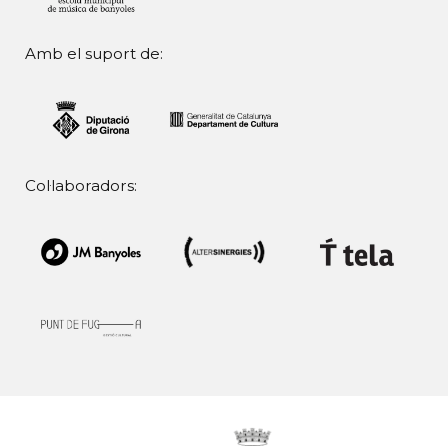
Amb el suport de:
Col·laboradors: