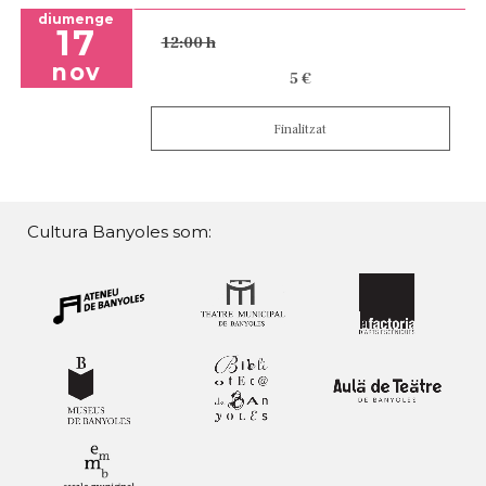
diumenge
17
12:00 h
nov
5 €
Finalitzat
Cultura Banyoles som: