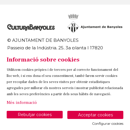
© AJUNTAMENT DE BANYOLES
Passeig de la Indústria, 25, 3a planta | 17820
Banyoles
Informació sobre cookies
972 58 18 48 | 972 57 00 50
Utilitzem cookies pròpies i de tercers per al correcte funcionament del
Sitemap
Avís Legal
Ús de Cookies
Contacteu
lloc web, i si ens dona el seu consentiment, també farem servir cookies
per recopilar dades de les seves visites per obtenir estadístiques
Link a instagram
Link a twitter
Link a facebook
agregades per millorar els nostres serveis i mostrar publicitat relacionada
amb les seves preferències a partir dels seus hàbits de navegació.
Més informació
Rebutjar cookies
Acceptar cookies
Configurar cookies