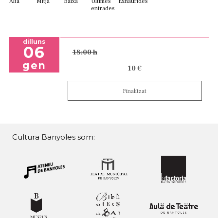
Alta
Mitja
Baixa
Últimes
Exhaurides
entrades
dilluns
06
18:00 h
gen
10 €
Finalitzat
Cultura Banyoles som: