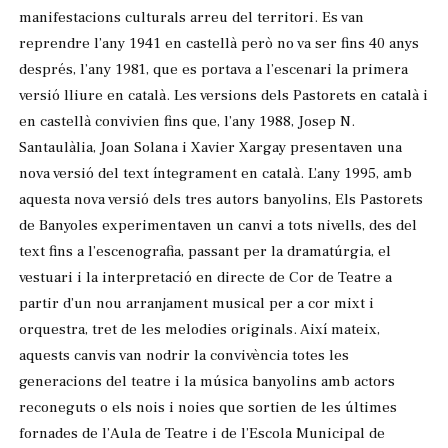
manifestacions culturals arreu del territori. Es van
reprendre l’any 1941 en castellà però no va ser fins 40 anys
després, l’any 1981, que es portava a l’escenari la primera
versió lliure en català. Les versions dels Pastorets en català i
en castellà convivien fins que, l’any 1988, Josep N.
Santaulàlia, Joan Solana i Xavier Xargay presentaven una
nova versió del text íntegrament en català. L’any 1995, amb
aquesta nova versió dels tres autors banyolins, Els Pastorets
de Banyoles experimentaven un canvi a tots nivells, des del
text fins a l’escenografia, passant per la dramatúrgia, el
vestuari i la interpretació en directe de Cor de Teatre a
partir d’un nou arranjament musical per a cor mixt i
orquestra, tret de les melodies originals. Així mateix,
aquests canvis van nodrir la convivència totes les
generacions del teatre i la música banyolins amb actors
reconeguts o els nois i noies que sortien de les últimes
fornades de l’Aula de Teatre i de l’Escola Municipal de