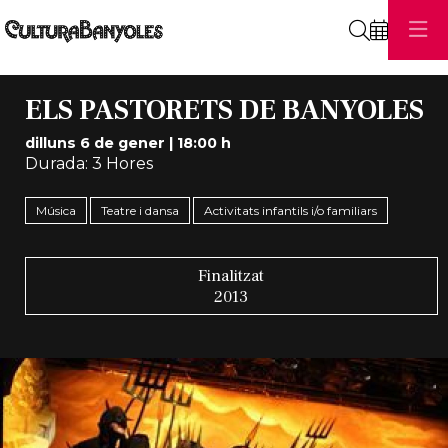
Cerca
ELS PASTORETS DE BANYOLES
dilluns 6 de gener
|
18:00 h
Durada:
3 Hores
Música
Teatre i dansa
Activitats infantils i/o familiars
Finalitzat
2013