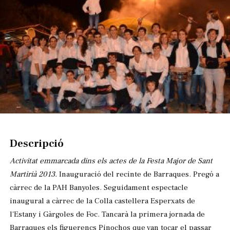
Diapositiva 1 de 1
Descripció
Activitat emmarcada dins els actes de la Festa Major de Sant
Martirià 2013.
Inauguració del recinte de Barraques. Pregó a
càrrec de la PAH Banyoles. Seguidament espectacle
inaugural a càrrec de la Colla castellera Esperxats de
l'Estany i Gàrgoles de Foc. Tancarà la primera jornada de
Barraques els figuerencs Pinochos que van tocar el passar