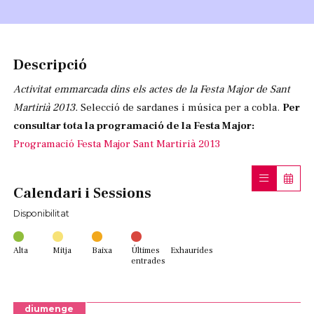
Diapositiva 1 de 1
Descripció
Activitat emmarcada dins els actes de la Festa Major de Sant
Martirià 2013.
Selecció de sardanes i música per a cobla.
Per
consultar tota la programació de la Festa Major:
Programació Festa Major Sant Martirià 2013
Calendari i Sessions
Disponibilitat
Alta
Mitja
Baixa
Últimes
Exhaurides
entrades
diumenge