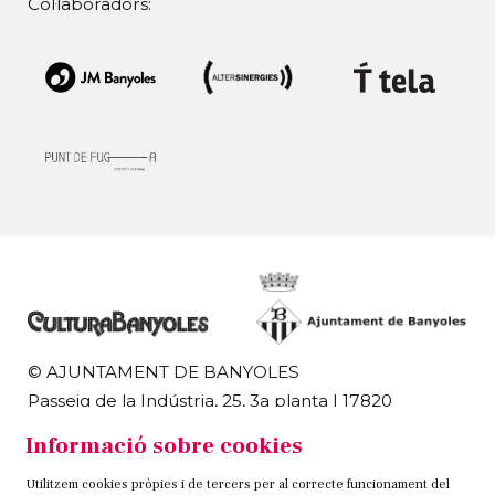
Col·laboradors:
© AJUNTAMENT DE BANYOLES
Passeig de la Indústria, 25, 3a planta | 17820
Banyoles
Informació sobre cookies
972 58 18 48 | 972 57 00 50
Utilitzem cookies pròpies i de tercers per al correcte funcionament del