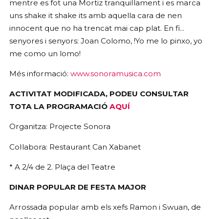
mentre es fot una Mortiz tranquil·lament i es marca
uns shake it shake its amb aquella cara de nen
innocent que no ha trencat mai cap plat. En fi...
senyores i senyors: Joan Colomo, !Yo me lo pinxo, yo
me como un lomo!
Més informació:
www.sonoramusica.com
ACTIVITAT MODIFICADA, PODEU CONSULTAR
TOTA LA PROGRAMACIÓ
AQUÍ
Organitza: Projecte Sonora
Col·labora: Restaurant Can Xabanet
* A 2/4 de 2. Plaça del Teatre
DINAR POPULAR DE FESTA MAJOR
Arrossada popular amb els xefs Ramon i Swuan, de