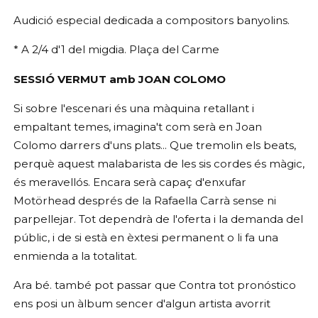
Audició especial dedicada a compositors banyolins.
* A 2/4 d'1 del migdia. Plaça del Carme
SESSIÓ VERMUT amb JOAN COLOMO
Si sobre l'escenari és una màquina retallant i
empaltant temes, imagina't com serà en Joan
Colomo darrers d'uns plats... Que tremolin els beats,
perquè aquest malabarista de les sis cordes és màgic,
és meravellós. Encara serà capaç d'enxufar
Motörhead després de la Rafaella Carrà sense ni
parpellejar. Tot dependrà de l'oferta i la demanda del
públic, i de si està en èxtesi permanent o li fa una
enmienda a la totalitat.
Ara bé. també pot passar que Contra tot pronóstico
ens posi un àlbum sencer d'algun artista avorrit