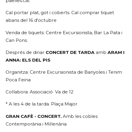
paelles.cat
Cal portar plat, got i coberts. Cal comprar tiquet
abans del 16 d'octubre
Venda de tiquets: Centre Excursionista, Bar La Pata i
Can Pons.
Després de dinar
CONCERT DE TARDA
amb
ARAM I
ANNA: ELS DEL PIS
Organitza: Centre Excursionista de Banyoles i Tenim
Poca Feina
Col·labora: Associació Va de 12
* A les 4 de la tarda. Plaça Major
GRAN CAFÈ - CONCERT.
Amb les cobles
Contemporània i Mil·lenària