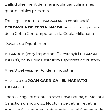
Balls d'oferiment de la faràndula banyolina a les
quatre cobles presents
Tot seguit,
BALL DE PASSADA
i a continuació
CERCAVILA DE FESTA MAJOR
amb la incorporació
de la Cobla Contemporània i la Cobla Mil·lenària.
Davant de l'Ajuntament.
PILAR VIP
(Very Important Plaestanyí) i
PILAR AL
BALCÓ,
de la Colla Castellera Esperxats de l'Estany.
A les 8 del vespre. Pg. de la Indústria
Actuació de
JOAN GARRIGA I EL MARIATXI
GALÀCTIC
Joan Garriga presenta la seva nova banda, el Mariatxi
Galàctic, i un nou disc, Nocturn de vetlla i revetlla.
Aquesta és la primera referència que el fundador de