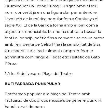
Dusminguet i la Troba Kumg-Fú signa amb el seu
nom, convertit ja en una figura clar per entendre
l'evolució de la música popular feta a Catalunya el
segle XXI. El de la Garriga torna amb el ball com a
objectiu irrenunciable. Mai no ha dubtat a buscar la
font i el principi poètic fins a convertir-se en un autor
amb l'empenta de Celso Piña i la sensibilitat de Sisa.
Un esperit lliure i radicalment compromès que
administra com ningú el llegat ètic i estètic de Gato
Pérez.
* A les 9 del vespre. Plaça del Teatre
BUTIFARRADA PUNKPULAR
Botifarrada popular a la plaça del Teatre amb
l'actuació de dos grups musicals de gènere punk. Hi
haurà servei de barra.