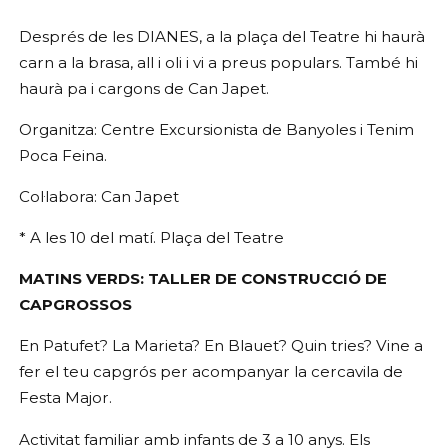
Després de les DIANES, a la plaça del Teatre hi haurà
carn a la brasa, all i oli i vi a preus populars. També hi
haurà pa i cargons de Can Japet.
Organitza: Centre Excursionista de Banyoles i Tenim
Poca Feina.
Col·labora: Can Japet
* A les 10 del matí. Plaça del Teatre
MATINS VERDS: TALLER DE CONSTRUCCIÓ DE
CAPGROSSOS
En Patufet? La Marieta? En Blauet? Quin tries? Vine a
fer el teu capgrós per acompanyar la cercavila de
Festa Major.
Activitat familiar amb infants de 3 a 10 anys. Els