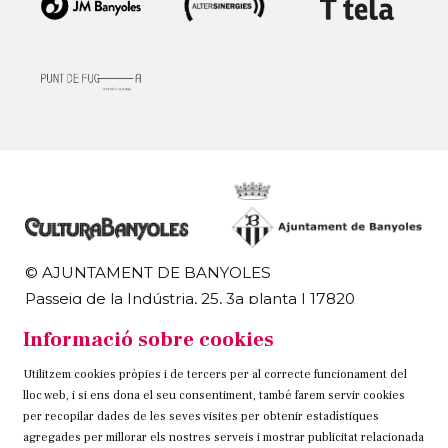
© AJUNTAMENT DE BANYOLES
Passeig de la Indústria, 25, 3a planta | 17820
Banyoles
Informació sobre cookies
972 58 18 48 | 972 57 00 50
Utilitzem cookies pròpies i de tercers per al correcte funcionament del
Sitemap
Avís Legal
Ús de Cookies
Contacteu
lloc web, i si ens dona el seu consentiment, també farem servir cookies
per recopilar dades de les seves visites per obtenir estadístiques
Link a instagram
Link a twitter
Link a facebook
agregades per millorar els nostres serveis i mostrar publicitat relacionada