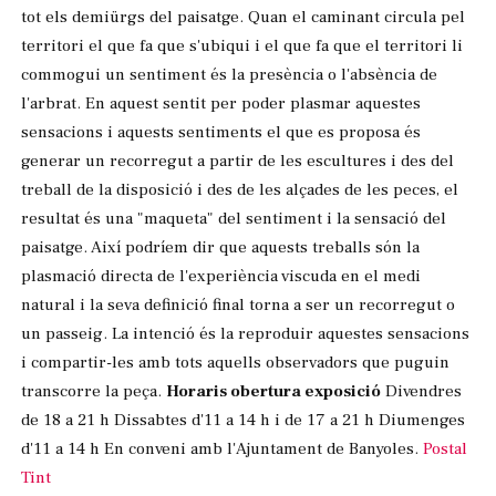
tot els demiürgs del paisatge. Quan el caminant circula pel
territori el que fa que s'ubiqui i el que fa que el territori li
commogui un sentiment és la presència o l'absència de
l'arbrat. En aquest sentit per poder plasmar aquestes
sensacions i aquests sentiments el que es proposa és
generar un recorregut a partir de les escultures i des del
treball de la disposició i des de les alçades de les peces, el
resultat és una "maqueta" del sentiment i la sensació del
paisatge. Així podríem dir que aquests treballs són la
plasmació directa de l'experiència viscuda en el medi
natural i la seva definició final torna a ser un recorregut o
un passeig. La intenció és la reproduir aquestes sensacions
i compartir-les amb tots aquells observadors que puguin
transcorre la peça.
Horaris obertura exposició
Divendres
de 18 a 21 h Dissabtes d'11 a 14 h i de 17 a 21 h Diumenges
d'11 a 14 h En conveni amb l'Ajuntament de Banyoles.
Postal
Tint