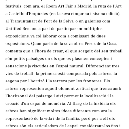
festivals, com ara: el Room Art Fair a Madrid, la ruta de l'Art
a Castelló d'Empúries (en la seva cinquena i sisena edició),
al Tramuntanart de Port de la Selva, o en galeries com
Untitled Bcn, on, a part de participar en múltiples
exposicions, va col·laborar com a comissari de dues
exposicions. Quan parla de la seva obra, Pérez de la Ossa,
comenta que a l'hora de crear, el que sorgeix del seu treball
són petits paisatges en els que es plasmen conceptes i
sensacions ja viscudes en l'espai natural. Diferenciant tres
vies de treball: la primera està composada pels arbres, la
segona per l'hortizó i la tercera per les fronteres. Els
arbres representen aquell element vertical que trenca amb
l'horitzonal del paisatge i així permet la localització i la
creació d'un espai de memòria. Al llarg de la història els
arbres han significat moltes idees diferents com ara la
representació de la vida i de la família, però per a ell els
arbres són els articuladors de l'espai, considerant-los fins i