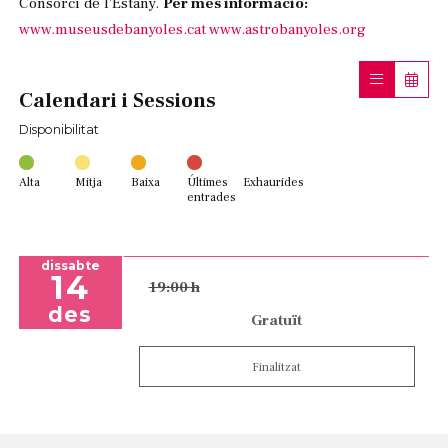
Consorci de l'Estany.
Per més informació:
www.museusdebanyoles.cat
www.astrobanyoles.org
Calendari i Sessions
Disponibilitat
Alta
Mitja
Baixa
Últimes
Exhaurides
entrades
dissabte
14
19:00 h
des
Gratuït
Finalitzat