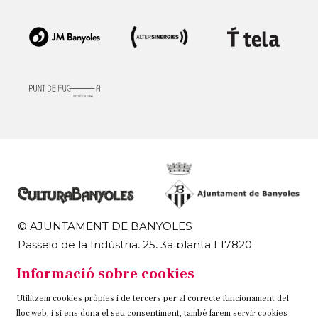
© AJUNTAMENT DE BANYOLES
Passeig de la Indústria, 25, 3a planta | 17820
Banyoles
Informació sobre cookies
972 58 18 48 | 972 57 00 50
Utilitzem cookies pròpies i de tercers per al correcte funcionament del
Sitemap
Avís Legal
Ús de Cookies
Contacteu
lloc web, i si ens dona el seu consentiment, també farem servir cookies