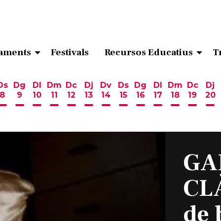
aments
Festivals
Recursos Educatius
T
Ds
Dg
Dl
Dm
Dc
Dj
Dv
Ds
Dg
Dl
Dm
Dc
Dj
8
9
10
11
12
13
14
15
16
17
18
19
20
ost
 d'agost
6 d'agost
endres 7 d'agost
Dissabte 8 d'agost
Diumenge 9 d'agost
Dilluns 10 d'agost
Dimarts 11 d'agost
Dimecres 12 d'agost
Dijous 13 d'agost
Divendres 14 d'agost
Dissabte 15 d'agost
Diumenge 16 d'ag
Dilluns 17 d'ag
Dimarts 18
Dimecr
Di
GA
CLÀ
de 