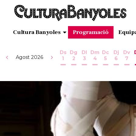
Cultura Banyoles
Programació
Equip
Ds
Dg
Dl
Dm
Dc
Dj
Dv
Agost 2026
1
2
3
4
5
6
7
Dissabte 1 d'agost
Diumenge 2 d'agost
Dilluns 3 d'agost
Dimarts 4 d'ag
Dimecres 5
Dijous 
Div