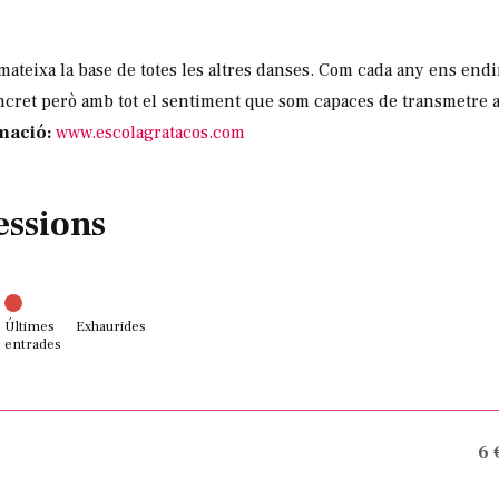
i mateixa la base de totes les altres danses. Com cada any ens e
ncret però amb tot el sentiment que som capaces de transmetre a
mació:
www.escolagratacos.com
essions
Últimes
Exhaurides
entrades
6 