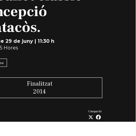
ncepció
tacòs.
e 29 de juny
|
11:30 h
,5 Hores
nsa
Finalitzat
2014
Compartir