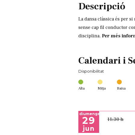
Descripció
La dansa clàssica és per s
sense cap fil conductor co
disciplina.
Per més infor
Calendari i S
Disponibilitat
Alta
Mitja
Baixa
diumenge
29
11:30 h
jun