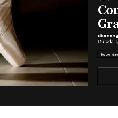
Co
Gra
diumeng
Durada:
1
Teatre i da