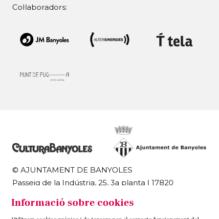
Col·laboradors:
© AJUNTAMENT DE BANYOLES
Passeig de la Indústria, 25, 3a planta | 17820
Banyoles
Informació sobre cookies
972 58 18 48 | 972 57 00 50