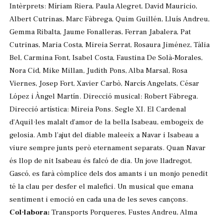
Intèrprets: Míriam Riera, Paula Alegret, David Mauricio,
Albert Cutrinas, Marc Fàbrega, Quim Guillén, Lluís Andreu,
Gemma Ribalta, Jaume Fonalleras, Ferran Jabalera, Pat
Cutrinas, Maria Costa, Mireia Serrat, Rosaura Jiménez, Tàlia
Bel, Carmina Font, Isabel Costa, Faustina De Solà-Morales,
Nora Cid, Mike Millan, Judith Pons, Alba Marsal, Rosa
Viernes, Josep Fort, Xavier Carbò, Narcís Angelats, César
López i Àngel Martín. Direcció musical: Robert Fàbrega.
Direcció artística: Mireia Pons. Segle XI. El Cardenal
d’Aquil·les malalt d’amor de la bella Isabeau, embogeix de
gelosia. Amb l’ajut del diable maleeix a Navar i Isabeau a
viure sempre junts però eternament separats. Quan Navar
és llop de nit Isabeau és falcó de dia. Un jove lladregot,
Gascó, es farà còmplice dels dos amants i un monjo penedit
té la clau per desfer el malefici. Un musical que emana
sentiment i emoció en cada una de les seves cançons.
Col·labora:
Transports Porqueres, Fustes Andreu, Alma