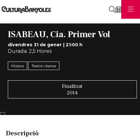
Cerca
ISABEAU, Cia. Primer Vol
divendres 31 de gener
|
21:00 h
Durada:
2,5 Hores
Música
Teatre i dansa
Finalitzat
2014
Diapositiva 1 de 1
Descripció